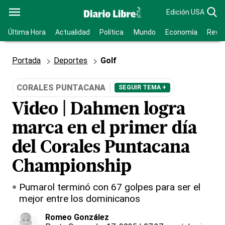
Edición USA
Última Hora
Actualidad
Política
Mundo
Economía
Revis
Portada
Deportes
Golf
CORALES PUNTACANA
SEGUIR TEMA +
Video | Dahmen logra
marca en el primer día
del Corales Puntacana
Championship
Pumarol terminó con 67 golpes para ser el
mejor entre los dominicanos
Romeo González