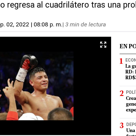
no regresa al cuadrilátero tras una pr
p. 02, 2022 | 08:08 p. m.
|
3 min de lectura
EN P
ECO
La g
RD: 
RD$5
POLÍ
Crea
gene
expe
DEP
Una 