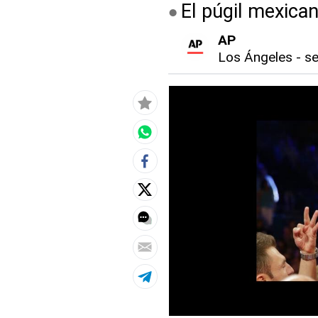
El púgil mexica
AP
Los Ángeles
-
se