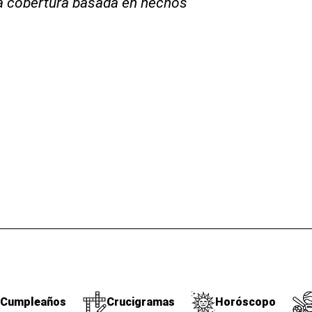
la cobertura basada en hechos
Cumpleaños
Crucigramas
Horóscopo