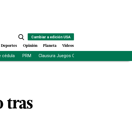
Cambiar a edición USA
Deportes
Opinión
Planeta
Videos
e cédula
PRM
Clausura Juegos Centroamericanos
De la Es
 tras