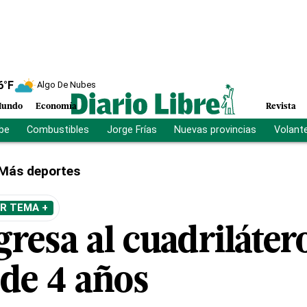
6
°F
Algo De Nubes
undo
Economía
Revista
ibe
Combustibles
Jorge Frías
Nuevas provincias
Volant
Más deportes
R TEMA +
resa al cuadrilátero
 de 4 años