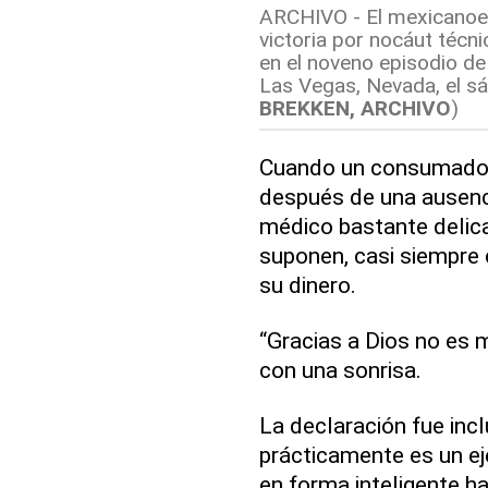
ARCHIVO - El mexicanoe
victoria por nocáut técn
en el noveno episodio de
Las Vegas, Nevada, el s
BREKKEN, ARCHIVO
)
Cuando un consumado p
después de una ausenc
médico bastante delica
suponen, casi siempre
su dinero.
“Gracias a Dios no es m
con una sonrisa.
La declaración fue inc
prácticamente es un e
en forma inteligente ha