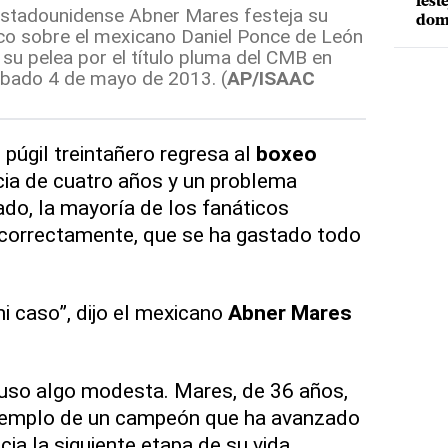
fest
stadounidense Abner Mares festeja su
dom
ico sobre el mexicano Daniel Ponce de León
 su pelea por el título pluma del CMB en
ábado 4 de mayo de 2013. (
AP/ISAAC
úgil treintañero regresa al
boxeo
ia de cuatro años y un problema
do, la mayoría de los fanáticos
 correctamente, que se ha gastado todo
i caso”, dijo el mexicano
Abner Mares
luso algo modesta. Mares, de 36 años,
jemplo de un campeón que ha avanzado
cia la siguiente etapa de su vida.