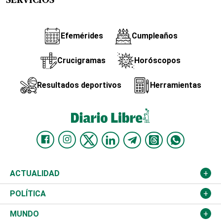
SERVICIOS
Efemérides
Cumpleaños
Crucigramas
Horóscopos
Resultados deportivos
Herramientas
ACTUALIDAD
Nacional
POLÍTICA
Ciudad
Partidos
MUNDO