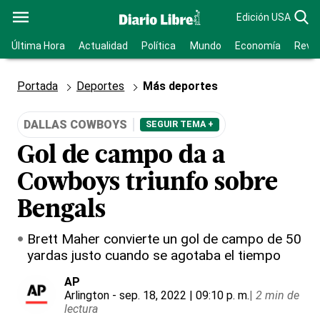
Edición USA
Última Hora
Actualidad
Política
Mundo
Economía
Revis
Portada
Deportes
Más deportes
DALLAS COWBOYS
SEGUIR TEMA +
Gol de campo da a
Cowboys triunfo sobre
Bengals
Brett Maher convierte un gol de campo de 50
yardas justo cuando se agotaba el tiempo
AP
Arlington
- sep. 18, 2022 | 09:10 p. m.
|
2 min de
lectura