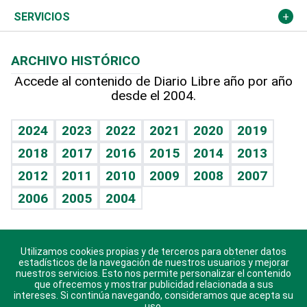
Resto del mundo
Economía personal
Podcast Arte Libre
Más deportes
Columnistas
Cambio climático
Opinión
SERVICIOS
Macroeconomía
Mi mascota
Resultados deportivos
Lecturas
Planeta
Efemérides
ARCHIVO HISTÓRICO
Hablando con el pediatra
Línea de hit
Más firmas
Hecho en casa
Cumpleaños
Accede al contenido de Diario Libre año por año
desde el 2004.
Diario de nutrición
BRV
Mundo gamer
RSS
Vida y familia
TBT Deportivo
Guía del dinero
Horóscopos
2024
2023
2022
2021
2020
2019
Eñe
2018
2017
2016
2015
2014
2013
Crucigramas
2012
2011
2010
2009
2008
2007
Celebrando la vida
2006
2005
2004
Sin complejos
En pocas palabras
Utilizamos cookies propias y de terceros para obtener datos
Descarga nuestras aplicaciones para Android, iOS y
Escuchando al corazón
estadísticos de la navegación de nuestros usuarios y mejorar
sistema Huawei.
nuestros servicios. Esto nos permite personalizar el contenido
que ofrecemos y mostrar publicidad relacionada a sus
Economía Personal
intereses. Si continúa navegando, consideramos que acepta su
uso.