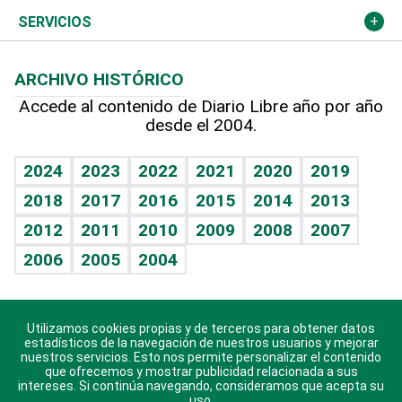
Resto del mundo
Economía personal
Podcast Arte Libre
Más deportes
Columnistas
Cambio climático
Opinión
SERVICIOS
Macroeconomía
Mi mascota
Resultados deportivos
Lecturas
Planeta
Efemérides
ARCHIVO HISTÓRICO
Hablando con el pediatra
Línea de hit
Más firmas
Hecho en casa
Cumpleaños
Accede al contenido de Diario Libre año por año
desde el 2004.
Diario de nutrición
BRV
Mundo gamer
RSS
Vida y familia
TBT Deportivo
Guía del dinero
Horóscopos
2024
2023
2022
2021
2020
2019
Eñe
2018
2017
2016
2015
2014
2013
Crucigramas
2012
2011
2010
2009
2008
2007
Celebrando la vida
2006
2005
2004
Sin complejos
En pocas palabras
Utilizamos cookies propias y de terceros para obtener datos
Descarga nuestras aplicaciones para Android, iOS y
Escuchando al corazón
estadísticos de la navegación de nuestros usuarios y mejorar
sistema Huawei.
nuestros servicios. Esto nos permite personalizar el contenido
que ofrecemos y mostrar publicidad relacionada a sus
Economía Personal
intereses. Si continúa navegando, consideramos que acepta su
uso.