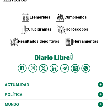
SERVICIOS
Efemérides
Cumpleaños
Crucigramas
Horóscopos
Resultados deportivos
Herramientas
ACTUALIDAD
Nacional
POLÍTICA
Ciudad
Partidos
MUNDO