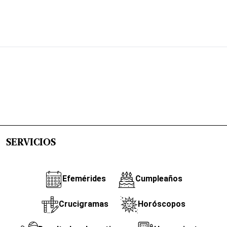
SERVICIOS
Efemérides
Cumpleaños
Crucigramas
Horóscopos