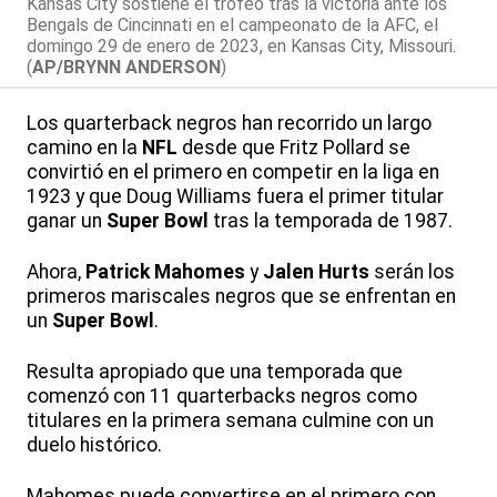
Kansas City sostiene el trofeo tras la victoria ante los
Bengals de Cincinnati en el campeonato de la AFC, el
domingo 29 de enero de 2023, en Kansas City, Missouri.
(
AP/BRYNN ANDERSON
)
Los quarterback negros han recorrido un largo
camino en la
NFL
desde que Fritz Pollard se
convirtió en el primero en competir en la liga en
1923 y que Doug Williams fuera el primer titular
ganar un
Super Bowl
tras la temporada de 1987.
Ahora,
Patrick Mahomes
y
Jalen Hurts
serán los
primeros mariscales negros que se enfrentan en
un
Super Bowl
.
Resulta apropiado que una temporada que
comenzó con 11 quarterbacks negros como
titulares en la primera semana culmine con un
duelo histórico.
Mahomes puede convertirse en el primero con