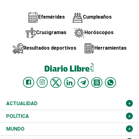
Efemérides
Cumpleaños
Crucigramas
Horóscopos
Resultados deportivos
Herramientas
ACTUALIDAD
Nacional
POLÍTICA
Ciudad
Partidos
MUNDO