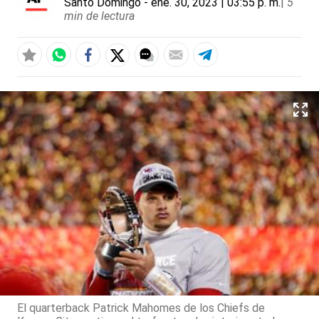
Santo Domingo
- ene. 30, 2023 | 03:55 p. m.
|
5
min de lectura
El quarterback Patrick Mahomes de los Chiefs de