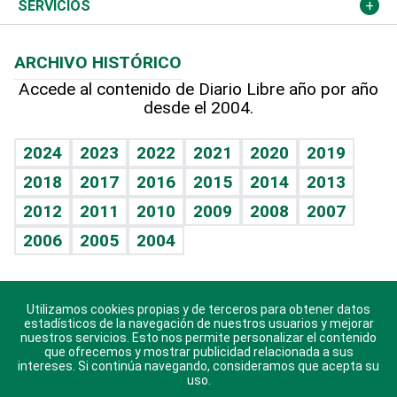
Resto del mundo
Economía personal
Podcast Arte Libre
Más deportes
Columnistas
Cambio climático
Opinión
SERVICIOS
Macroeconomía
Mi mascota
Resultados deportivos
Lecturas
Planeta
Efemérides
ARCHIVO HISTÓRICO
Hablando con el pediatra
Línea de hit
Más firmas
Hecho en casa
Cumpleaños
Accede al contenido de Diario Libre año por año
desde el 2004.
Diario de nutrición
BRV
Mundo gamer
RSS
Vida y familia
TBT Deportivo
Guía del dinero
Horóscopos
2024
2023
2022
2021
2020
2019
Eñe
2018
2017
2016
2015
2014
2013
Crucigramas
2012
2011
2010
2009
2008
2007
Celebrando la vida
2006
2005
2004
Sin complejos
En pocas palabras
Utilizamos cookies propias y de terceros para obtener datos
Descarga nuestras aplicaciones para Android, iOS y
Escuchando al corazón
estadísticos de la navegación de nuestros usuarios y mejorar
sistema Huawei.
nuestros servicios. Esto nos permite personalizar el contenido
que ofrecemos y mostrar publicidad relacionada a sus
Economía Personal
intereses. Si continúa navegando, consideramos que acepta su
uso.
Consulta Libre