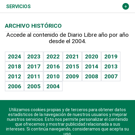
Resto del mundo
Economía personal
Podcast Arte Libre
Más deportes
Columnistas
Cambio climático
Opinión
SERVICIOS
Macroeconomía
Mi mascota
Resultados deportivos
Lecturas
Planeta
Efemérides
ARCHIVO HISTÓRICO
Hablando con el pediatra
Línea de hit
Más firmas
Hecho en casa
Cumpleaños
Accede al contenido de Diario Libre año por año
desde el 2004.
Diario de nutrición
BRV
Mundo gamer
RSS
Vida y familia
TBT Deportivo
Guía del dinero
Horóscopos
2024
2023
2022
2021
2020
2019
Eñe
2018
2017
2016
2015
2014
2013
Crucigramas
2012
2011
2010
2009
2008
2007
Celebrando la vida
2006
2005
2004
Sin complejos
En pocas palabras
Utilizamos cookies propias y de terceros para obtener datos
Descarga nuestras aplicaciones para Android, iOS y
Escuchando al corazón
estadísticos de la navegación de nuestros usuarios y mejorar
sistema Huawei.
nuestros servicios. Esto nos permite personalizar el contenido
que ofrecemos y mostrar publicidad relacionada a sus
Economía Personal
intereses. Si continúa navegando, consideramos que acepta su
uso.