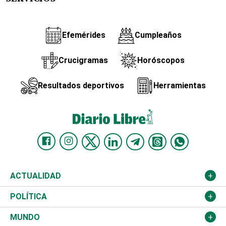
Efemérides
Cumpleaños
Crucigramas
Horóscopos
Resultados deportivos
Herramientas
ACTUALIDAD
Nacional
POLÍTICA
Ciudad
Partidos
MUNDO