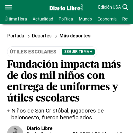
Edición USA
Última Hora
Actualidad
Política
Mundo
Economía
Revis
Portada
Deportes
Más deportes
ÚTILES ESCOLARES
SEGUIR TEMA +
Fundación impacta más
de dos mil niños con
entrega de uniformes y
útiles escolares
Niños de San Cristóbal, jugadores de
baloncesto, fueron beneficiados
Diario Libre