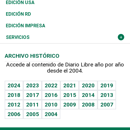
Reportajes
África
Vivienda
Buena Vida
Ciclismo
En Directo
Tecnología
Economía
EDICIÓN USA
Ocenanía
Telecom.
Sociales
Tenis
El Espía
Historia
Revista
EDICIÓN RD
Caribe
Global y variable
Novedades
Olimpismo
Noticiero Poteleche
Martes de tecnología
Deportes
EDICIÓN IMPRESA
Resto del mundo
Economía personal
Podcast Arte Libre
Más deportes
Columnistas
Cambio climático
Opinión
SERVICIOS
Macroeconomía
Mi mascota
Resultados deportivos
Lecturas
Planeta
Efemérides
ARCHIVO HISTÓRICO
Hablando con el pediatra
Línea de hit
Más firmas
Hecho en casa
Cumpleaños
Accede al contenido de Diario Libre año por año
desde el 2004.
Diario de nutrición
BRV
Mundo gamer
RSS
Vida y familia
TBT Deportivo
Guía del dinero
Horóscopos
2024
2023
2022
2021
2020
2019
Eñe
2018
2017
2016
2015
2014
2013
Crucigramas
2012
2011
2010
2009
2008
2007
Celebrando la vida
2006
2005
2004
Sin complejos
En pocas palabras