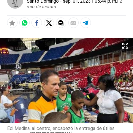
Santo Domingo
- sep. 01, 2023 | 05:44 p. m.
|
2
min de lectura
Edi Medina, al centro, encabezó la entrega de útiles