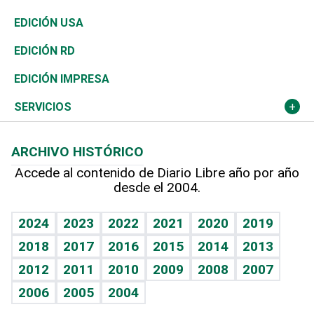
Reportajes
África
Vivienda
Buena Vida
Ciclismo
En Directo
Tecnología
Economía
EDICIÓN USA
Ocenanía
Telecom.
Sociales
Tenis
El Espía
Historia
Revista
EDICIÓN RD
Caribe
Global y variable
Novedades
Olimpismo
Noticiero Poteleche
Martes de tecnología
Deportes
EDICIÓN IMPRESA
Resto del mundo
Economía personal
Podcast Arte Libre
Más deportes
Columnistas
Cambio climático
Opinión
SERVICIOS
Macroeconomía
Mi mascota
Resultados deportivos
Lecturas
Planeta
Efemérides
ARCHIVO HISTÓRICO
Hablando con el pediatra
Línea de hit
Más firmas
Hecho en casa
Cumpleaños
Accede al contenido de Diario Libre año por año
desde el 2004.
Diario de nutrición
BRV
Mundo gamer
RSS
Vida y familia
TBT Deportivo
Guía del dinero
Horóscopos
2024
2023
2022
2021
2020
2019
Eñe
2018
2017
2016
2015
2014
2013
Crucigramas
2012
2011
2010
2009
2008
2007
Celebrando la vida
2006
2005
2004
Sin complejos