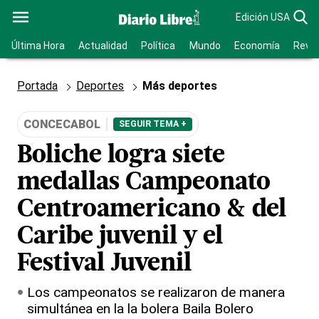
Edición USA
Última Hora
Actualidad
Política
Mundo
Economía
Revis
Portada
Deportes
Más deportes
CONCECABOL
SEGUIR TEMA +
Boliche logra siete
medallas Campeonato
Centroamericano & del
Caribe juvenil y el
Festival Juvenil
Los campeonatos se realizaron de manera
simultánea en la la bolera Baila Bolero