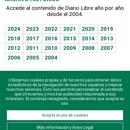
Hablando con el pediatra
Línea de hit
Más firmas
Hecho en casa
Cumpleaños
Accede al contenido de Diario Libre año por año
desde el 2004.
Diario de nutrición
BRV
Mundo gamer
RSS
Vida y familia
TBT Deportivo
Guía del dinero
Horóscopos
2024
2023
2022
2021
2020
2019
Eñe
2018
2017
2016
2015
2014
2013
Crucigramas
2012
2011
2010
2009
2008
2007
Celebrando la vida
2006
2005
2004
Sin complejos
En pocas palabras
Utilizamos cookies propias y de terceros para obtener datos
Descarga nuestras aplicaciones para Android, iOS y
Escuchando al corazón
estadísticos de la navegación de nuestros usuarios y mejorar
sistema Huawei.
nuestros servicios. Esto nos permite personalizar el contenido
que ofrecemos y mostrar publicidad relacionada a sus
Economía Personal
intereses. Si continúa navegando, consideramos que acepta su
uso.
Consulta Libre
Acepto el uso de cookies
© 2021 Diario Libre, todos los derechos reservados.
Consulta el
Aviso Legal
. Ponte en
Contacto
con
Más información y Aviso Legal