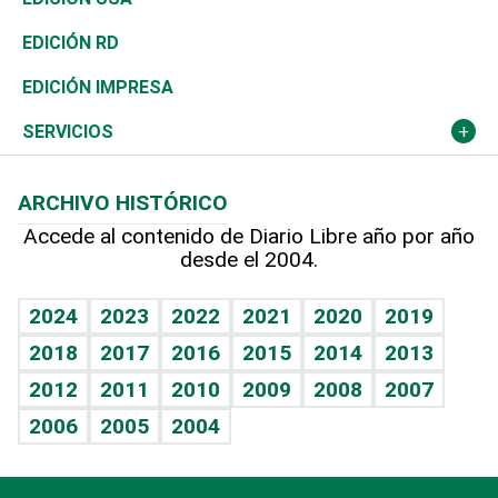
Ocenanía
Telecom.
Sociales
Tenis
El Espía
Historia
Revista
EDICIÓN RD
Caribe
Global y variable
Novedades
Olimpismo
Noticiero Poteleche
Martes de tecnología
Deportes
EDICIÓN IMPRESA
Resto del mundo
Economía personal
Podcast Arte Libre
Más deportes
Columnistas
Cambio climático
Opinión
SERVICIOS
Macroeconomía
Mi mascota
Resultados deportivos
Lecturas
Planeta
Efemérides
ARCHIVO HISTÓRICO
Hablando con el pediatra
Línea de hit
Más firmas
Hecho en casa
Cumpleaños
Accede al contenido de Diario Libre año por año
desde el 2004.
Diario de nutrición
BRV
Mundo gamer
RSS
Vida y familia
TBT Deportivo
Guía del dinero
Horóscopos
2024
2023
2022
2021
2020
2019
Eñe
2018
2017
2016
2015
2014
2013
Crucigramas
2012
2011
2010
2009
2008
2007
Celebrando la vida
2006
2005
2004
Sin complejos
En pocas palabras