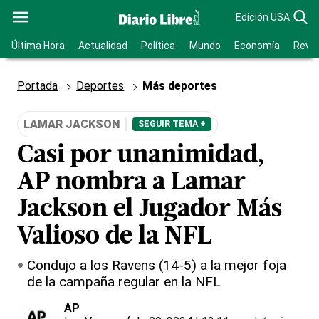
Edición USA
Última Hora
Actualidad
Política
Mundo
Economía
Revis
Portada
Deportes
Más deportes
LAMAR JACKSON
SEGUIR TEMA +
Casi por unanimidad,
AP nombra a Lamar
Jackson el Jugador Más
Valioso de la NFL
Condujo a los Ravens (14-5) a la mejor foja
de la campaña regular en la NFL
AP