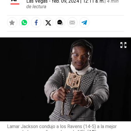
Las Vegas
- feb. 09, 2024 | 12:11 a. m.
|
4 min
de lectura
Lamar Jackson condujo a los Ravens (14-5) a la mejor