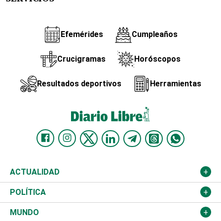
Efemérides
Cumpleaños
Crucigramas
Horóscopos
Resultados deportivos
Herramientas
ACTUALIDAD
Nacional
POLÍTICA
Ciudad
Partidos
MUNDO