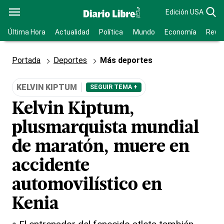
Edición USA
Última Hora
Actualidad
Política
Mundo
Economía
Revis
Portada
Deportes
Más deportes
KELVIN KIPTUM
SEGUIR TEMA +
Kelvin Kiptum,
plusmarquista mundial
de maratón, muere en
accidente
automovilístico en
Kenia