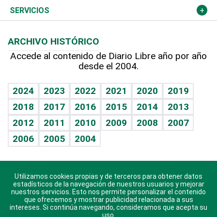
Resto del mundo
Economía personal
Podcast Arte Libre
Más deportes
Columnistas
Cambio climático
Opinión
SERVICIOS
Macroeconomía
Mi mascota
Resultados deportivos
Lecturas
Planeta
Efemérides
ARCHIVO HISTÓRICO
Hablando con el pediatra
Línea de hit
Más firmas
Hecho en casa
Cumpleaños
Accede al contenido de Diario Libre año por año
desde el 2004.
Diario de nutrición
BRV
Mundo gamer
RSS
Vida y familia
TBT Deportivo
Guía del dinero
Horóscopos
2024
2023
2022
2021
2020
2019
Eñe
2018
2017
2016
2015
2014
2013
Crucigramas
2012
2011
2010
2009
2008
2007
Celebrando la vida
2006
2005
2004
Sin complejos
En pocas palabras
Utilizamos cookies propias y de terceros para obtener datos
Descarga nuestras aplicaciones para Android, iOS y
Escuchando al corazón
estadísticos de la navegación de nuestros usuarios y mejorar
sistema Huawei.
nuestros servicios. Esto nos permite personalizar el contenido
que ofrecemos y mostrar publicidad relacionada a sus
Economía Personal
intereses. Si continúa navegando, consideramos que acepta su
uso.