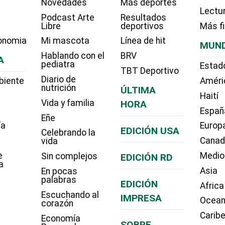
Novedades
Más deportes
Lectu
Podcast Arte
Resultados
Libre
deportivos
Más f
onomia
Mi mascota
Línea de hit
MUN
Hablando con el
BRV
A
pediatra
Estad
TBT Deportivo
Diario de
biente
Améri
nutrición
ÚLTIMA
Haití
Vida y familia
HORA
Españ
Eñe
ía
Europ
EDICIÓN USA
Celebrando la
Cana
vida
e
Medio
Sin complejos
EDICIÓN RD
a
Asia
En pocas
palabras
EDICIÓN
Africa
Escuchando al
IMPRESA
Ocean
corazón
Carib
Economía
SOBRE