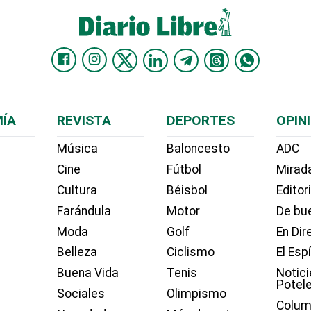
ÍA
REVISTA
DEPORTES
OPIN
Música
Baloncesto
ADC
Cine
Fútbol
Mirada
Cultura
Béisbol
Editor
Farándula
Motor
De bue
Moda
Golf
En Dir
Belleza
Ciclismo
El Esp
Buena Vida
Tenis
Notici
Potel
Sociales
Olimpismo
Colum