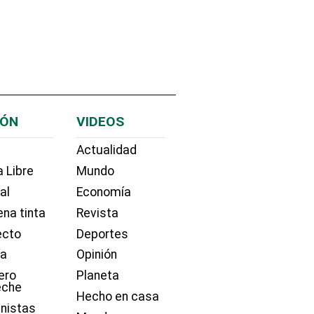
IÓN
VIDEOS
Actualidad
 Libre
Mundo
ial
Economía
na tinta
Revista
ecto
Deportes
ía
Opinión
ero
Planeta
eche
Hecho en casa
nistas