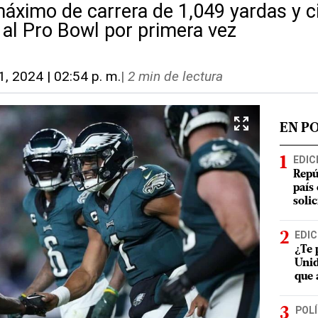
máximo de carrera de 1,049 yardas y
 al Pro Bowl por primera vez
1, 2024 | 02:54 p. m.
|
2 min de lectura
EN P
EDIC
Repú
país
soli
EDIC
¿Te 
Unid
que 
POLÍ