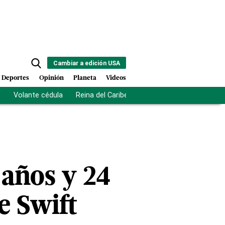
Cambiar a edición USA
Deportes
Opinión
Planeta
Videos
s
Volante cédula
Reina del Caribe
Clausura Juegos Centro
 años y 24
e Swift