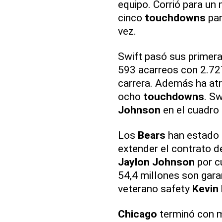
equipo. Corrió para un
cinco
touchdowns
par
vez.
Swift pasó sus primer
593 acarreos con 2.72
carrera. Además ha at
ocho
touchdowns
. Sw
Johnson
en el cuadro
Los
Bears
han estado 
extender el contrato d
Jaylon Johnson
por c
54,4 millones son gara
veterano safety
Kevin
Chicago
terminó con m