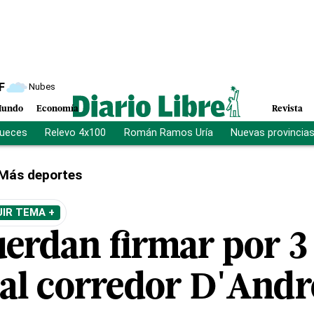
F
Nubes
undo
Economía
Revista
jueces
Relevo 4x100
Román Ramos Uría
Nuevas provincia
Más deportes
IR TEMA +
uerdan firmar por 3
 al corredor D'Andr