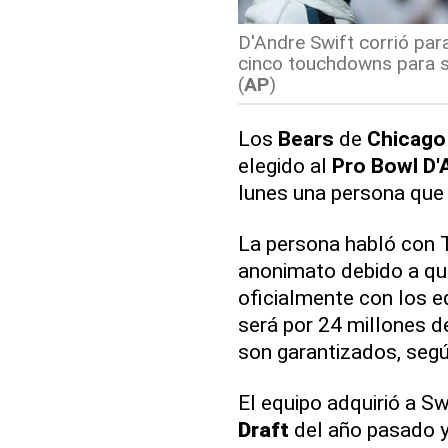
D'Andre Swift corrió par
cinco touchdowns para se
(
AP
)
Los
Bears
de
Chicago
elegido al
Pro Bowl
D'
lunes una persona que 
La persona habló con 
anonimato debido a que
oficialmente con los e
será por 24 millones d
son garantizados, segú
El equipo adquirió a Sw
Draft
del año pasado y