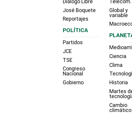
Diálogo Libre
Telecom.
José Boquete
Global y
variable
Reportajes
Macroec
POLÍTICA
PLANET
Partidos
Medioam
JCE
Ciencia
TSE
Clima
Congreso
Nacional
Tecnolog
Gobierno
Historia
Martes d
tecnologí
Cambio
climático