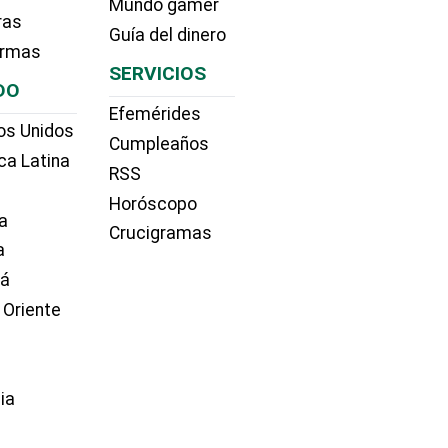
Mundo gamer
ras
Guía del dinero
irmas
SERVICIOS
DO
Efemérides
os Unidos
Cumpleaños
ca Latina
RSS
Horóscopo
a
Crucigramas
a
dá
 Oriente
ia
e