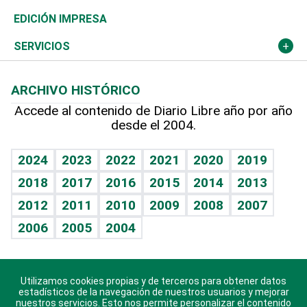
Caribe
Global y variable
Novedades
Olimpismo
Noticiero Poteleche
Martes de tecnología
Deportes
EDICIÓN IMPRESA
Resto del mundo
Economía personal
Podcast Arte Libre
Más deportes
Columnistas
Cambio climático
Opinión
SERVICIOS
Macroeconomía
Mi mascota
Resultados deportivos
Lecturas
Planeta
Efemérides
ARCHIVO HISTÓRICO
Hablando con el pediatra
Línea de hit
Más firmas
Hecho en casa
Cumpleaños
Accede al contenido de Diario Libre año por año
desde el 2004.
Diario de nutrición
BRV
Mundo gamer
RSS
Vida y familia
TBT Deportivo
Guía del dinero
Horóscopos
2024
2023
2022
2021
2020
2019
Eñe
2018
2017
2016
2015
2014
2013
Crucigramas
2012
2011
2010
2009
2008
2007
Celebrando la vida
2006
2005
2004
Sin complejos
En pocas palabras
Utilizamos cookies propias y de terceros para obtener datos
Descarga nuestras aplicaciones para Android, iOS y
Escuchando al corazón
estadísticos de la navegación de nuestros usuarios y mejorar
sistema Huawei.
nuestros servicios. Esto nos permite personalizar el contenido