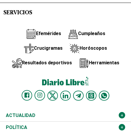
SERVICIOS
Efemérides
Cumpleaños
Crucigramas
Horóscopos
Resultados deportivos
Herramientas
ACTUALIDAD
Nacional
POLÍTICA