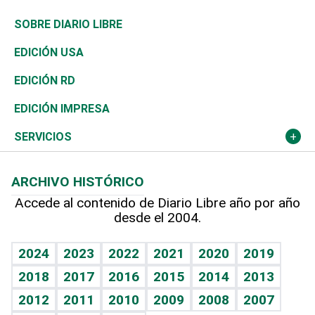
José Boquete
Asia
Consumo
Belleza
Golf
De buena tinta
Clima
Mundo
SOBRE DIARIO LIBRE
Reportajes
África
Vivienda
Buena Vida
Ciclismo
En Directo
Tecnología
Economía
EDICIÓN USA
Ocenanía
Telecom.
Sociales
Tenis
El Espía
Historia
Revista
EDICIÓN RD
Caribe
Global y variable
Novedades
Olimpismo
Noticiero Poteleche
Martes de tecnología
Deportes
EDICIÓN IMPRESA
Resto del mundo
Economía personal
Podcast Arte Libre
Más deportes
Columnistas
Cambio climático
Opinión
SERVICIOS
Macroeconomía
Mi mascota
Resultados deportivos
Lecturas
Planeta
Efemérides
ARCHIVO HISTÓRICO
Hablando con el pediatra
Línea de hit
Más firmas
Hecho en casa
Cumpleaños
Accede al contenido de Diario Libre año por año
desde el 2004.
Diario de nutrición
BRV
Mundo gamer
RSS
Vida y familia
TBT Deportivo
Guía del dinero
Horóscopos
2024
2023
2022
2021
2020
2019
Eñe
2018
2017
2016
2015
2014
2013
Crucigramas
2012
2011
2010
2009
2008
2007
Celebrando la vida