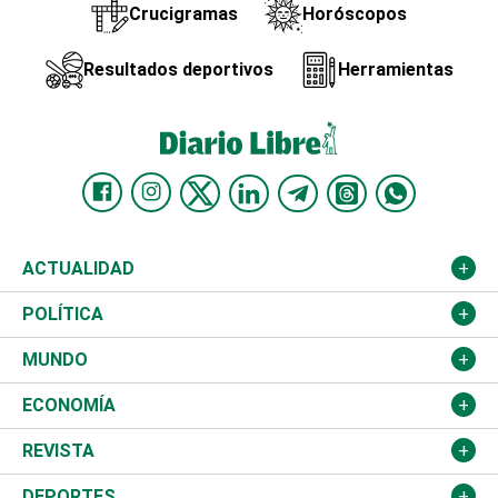
Crucigramas
Horóscopos
Resultados deportivos
Herramientas
ACTUALIDAD
Nacional
POLÍTICA
Ciudad
Partidos
MUNDO
Educación
JCE
Estados Unidos
ECONOMÍA
Salud
TSE
América Latina
Finanzas
REVISTA
Justicia
Congreso Nacional
Haití
Turismo
Música
DEPORTES