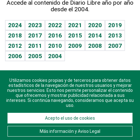
Accede al contenido de Diario Libre año por año
desde el 2004.
Diario de nutrición
BRV
Mundo gamer
RSS
Vida y familia
TBT Deportivo
Guía del dinero
Horóscopos
2024
2023
2022
2021
2020
2019
Eñe
2018
2017
2016
2015
2014
2013
Crucigramas
2012
2011
2010
2009
2008
2007
Celebrando la vida
2006
2005
2004
Sin complejos
En pocas palabras
Utilizamos cookies propias y de terceros para obtener datos
Descarga nuestras aplicaciones para Android, iOS y
Escuchando al corazón
estadísticos de la navegación de nuestros usuarios y mejorar
sistema Huawei.
nuestros servicios. Esto nos permite personalizar el contenido
que ofrecemos y mostrar publicidad relacionada a sus
Economía Personal
intereses. Si continúa navegando, consideramos que acepta su
uso.
Consulta Libre
Acepto el uso de cookies
© 2021 Diario Libre, todos los derechos reservados.
Consulta el
Aviso Legal
. Ponte en
Contacto
con
Más información y Aviso Legal
nosotros y conoce más sobre Diario Libre