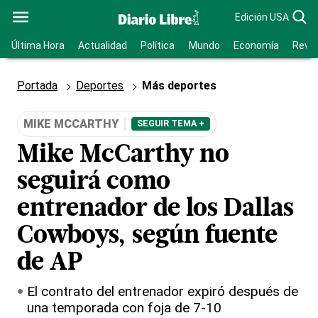
Edición USA
Última Hora
Actualidad
Política
Mundo
Economía
Revis
Portada
Deportes
Más deportes
MIKE MCCARTHY
SEGUIR TEMA +
Mike McCarthy no
seguirá como
entrenador de los Dallas
Cowboys, según fuente
de AP
El contrato del entrenador expiró después de
una temporada con foja de 7-10