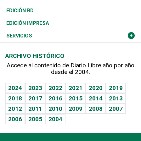
Ocenanía
Telecom.
Sociales
Tenis
En Directo
Historia
Revista
EDICIÓN RD
Caribe
Global y variable
Novedades
Olimpismo
Frente al Statu Quo
Despertando al gigante
Deportes
EDICIÓN IMPRESA
Resto del mundo
Economía personal
Podcast Arte Libre
Más deportes
El Espía
Cambio climático
Opinión
SERVICIOS
Macroeconomía
Mi mascota
Resultados deportivos
Noticiero Poteleche
Planeta
Efemérides
ARCHIVO HISTÓRICO
Hablando con el pediatra
Línea de hit
Columnistas
Hecho en casa
Cumpleaños
Accede al contenido de Diario Libre año por año
desde el 2004.
Diario de nutrición
Libreta deportiva
Lecturas
Mundo gamer
RSS
Vida y familia
BRV
Más firmas
Guía del dinero
Horóscopos
2024
2023
2022
2021
2020
2019
Eñe
TBT Deportivo
2018
2017
2016
2015
2014
2013
Juegos
2012
2011
2010
2009
2008
2007
Celebrando la vida
2006
2005
2004
Sin complejos
En pocas palabras