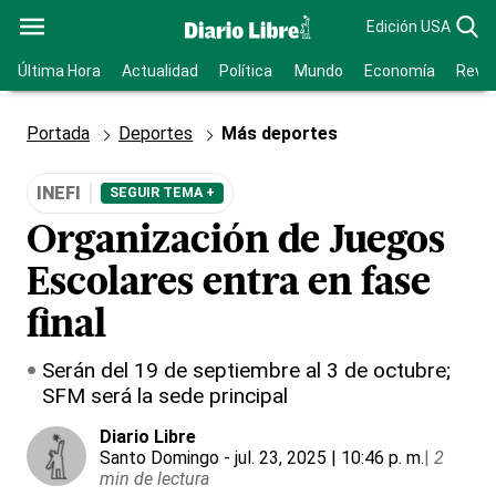
Edición USA
Última Hora
Actualidad
Política
Mundo
Economía
Revis
Portada
Deportes
Más deportes
INEFI
SEGUIR TEMA +
Organización de Juegos
Escolares entra en fase
final
Serán del 19 de septiembre al 3 de octubre;
SFM será la sede principal
Diario Libre
Santo Domingo
- jul. 23, 2025 | 10:46 p. m.
|
2
min de lectura