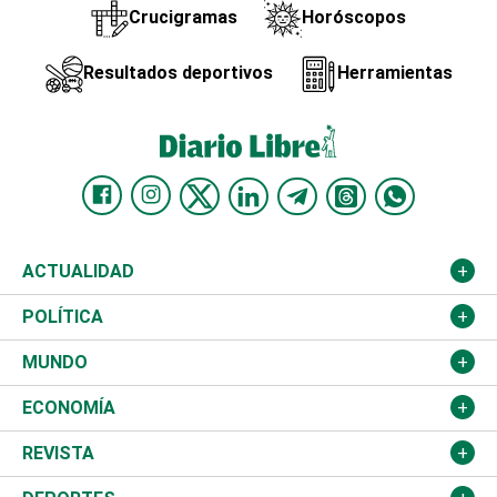
Crucigramas
Horóscopos
Resultados deportivos
Herramientas
ACTUALIDAD
Nacional
POLÍTICA
Ciudad
Partidos
MUNDO
Educación
JCE
Estados Unidos
ECONOMÍA
Salud
TSE
América Latina
Finanzas
REVISTA
Justicia
Congreso Nacional
Haití