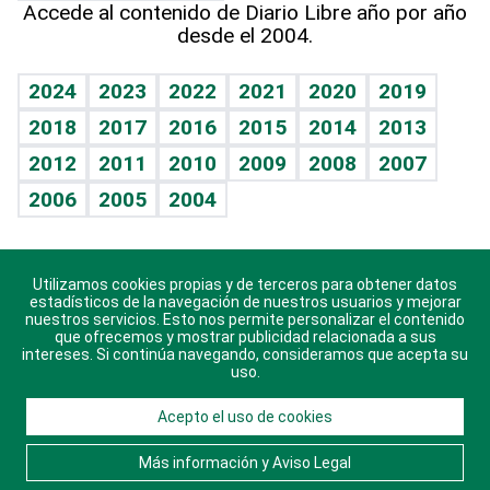
Accede al contenido de Diario Libre año por año
desde el 2004.
Diario de nutrición
BRV
Mundo gamer
RSS
Vida y familia
TBT Deportivo
Guía del dinero
Horóscopos
2024
2023
2022
2021
2020
2019
Eñe
2018
2017
2016
2015
2014
2013
Crucigramas
2012
2011
2010
2009
2008
2007
Celebrando la vida
2006
2005
2004
Sin complejos
En pocas palabras
Utilizamos cookies propias y de terceros para obtener datos
Descarga nuestras aplicaciones para Android, iOS y
Escuchando al corazón
estadísticos de la navegación de nuestros usuarios y mejorar
sistema Huawei.
nuestros servicios. Esto nos permite personalizar el contenido
que ofrecemos y mostrar publicidad relacionada a sus
Economía Personal
intereses. Si continúa navegando, consideramos que acepta su
uso.
Consulta Libre
Acepto el uso de cookies
© 2021 Diario Libre, todos los derechos reservados.
Consulta el
Aviso Legal
. Ponte en
Contacto
con
Más información y Aviso Legal
nosotros y conoce más sobre Diario Libre