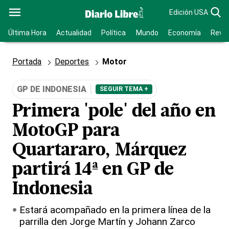
Edición USA
Última Hora
Actualidad
Política
Mundo
Economía
Revis
Portada
Deportes
Motor
GP DE INDONESIA
SEGUIR TEMA +
Primera 'pole' del año en
MotoGP para
Quartararo, Márquez
partirá 14ª en GP de
Indonesia
Estará acompañado en la primera línea de la
parrilla den Jorge Martín y Johann Zarco