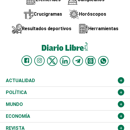
Crucigramas
Horóscopos
Resultados deportivos
Herramientas
ACTUALIDAD
Nacional
POLÍTICA
Ciudad
Partidos
MUNDO
Educación
JCE
Estados Unidos
ECONOMÍA
Salud
TSE
América Latina
Finanzas
REVISTA