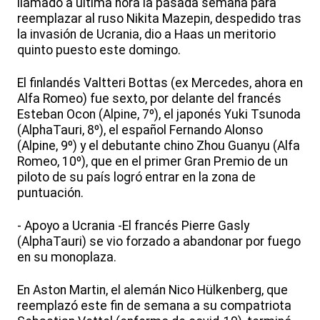
llamado a última hora la pasada semana para
reemplazar al ruso Nikita Mazepin, despedido tras
la invasión de Ucrania, dio a Haas un meritorio
quinto puesto este domingo.
El finlandés Valtteri Bottas (ex Mercedes, ahora en
Alfa Romeo) fue sexto, por delante del francés
Esteban Ocon (Alpine, 7º), el japonés Yuki Tsunoda
(AlphaTauri, 8º), el español Fernando Alonso
(Alpine, 9º) y el debutante chino Zhou Guanyu (Alfa
Romeo, 10º), que en el primer Gran Premio de un
piloto de su país logró entrar en la zona de
puntuación.
- Apoyo a Ucrania -El francés Pierre Gasly
(AlphaTauri) se vio forzado a abandonar por fuego
en su monoplaza.
En Aston Martin, el alemán Nico Hülkenberg, que
reemplazó este fin de semana a su compatriota