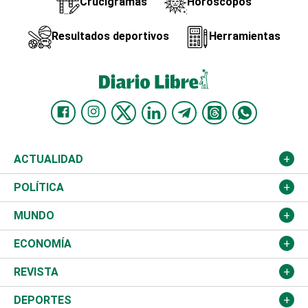
Crucigramas
Horóscopos
Resultados deportivos
Herramientas
ACTUALIDAD
Nacional
POLÍTICA
Ciudad
Partidos
MUNDO
Educación
JCE
Estados Unidos
ECONOMÍA
Salud
TSE
América Latina
Finanzas
REVISTA
Justicia
Congreso Nacional
Haití
Turismo
Música
DEPORTES