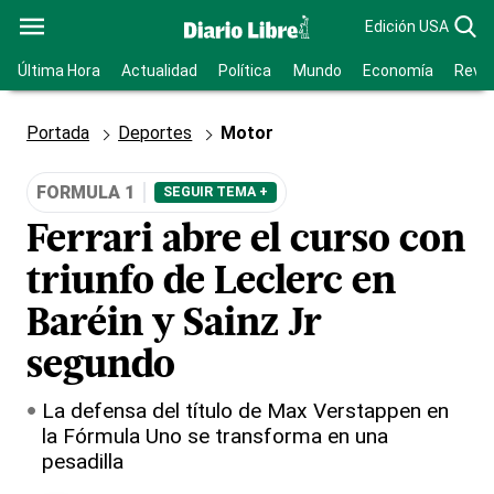
Edición USA
Última Hora
Actualidad
Política
Mundo
Economía
Revis
Portada
Deportes
Motor
FORMULA 1
SEGUIR TEMA +
Ferrari abre el curso con
triunfo de Leclerc en
Baréin y Sainz Jr
segundo
La defensa del título de Max Verstappen en
la Fórmula Uno se transforma en una
pesadilla