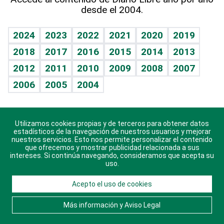
desde el 2004.
Diario de nutrición
BRV
Mundo gamer
RSS
Vida y familia
TBT Deportivo
Guía del dinero
Horóscopos
2024
2023
2022
2021
2020
2019
Eñe
2018
2017
2016
2015
2014
2013
Crucigramas
2012
2011
2010
2009
2008
2007
Celebrando la vida
2006
2005
2004
Sin complejos
En pocas palabras
Utilizamos cookies propias y de terceros para obtener datos
Descarga nuestras aplicaciones para Android, iOS y
Escuchando al corazón
estadísticos de la navegación de nuestros usuarios y mejorar
sistema Huawei.
nuestros servicios. Esto nos permite personalizar el contenido
que ofrecemos y mostrar publicidad relacionada a sus
Economía Personal
intereses. Si continúa navegando, consideramos que acepta su
uso.
Consulta Libre
Acepto el uso de cookies
© 2021 Diario Libre, todos los derechos reservados.
Consulta el
Aviso Legal
. Ponte en
Contacto
con
Más información y Aviso Legal
nosotros y conoce más sobre Diario Libre