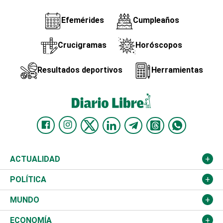
Efemérides
Cumpleaños
Crucigramas
Horóscopos
Resultados deportivos
Herramientas
ACTUALIDAD
Nacional
POLÍTICA
Ciudad
Partidos
MUNDO
Educación
JCE
Estados Unidos
ECONOMÍA