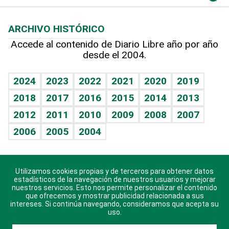
Macroeconomía
Mi mascota
Resultados deportivos
Lecturas
Planeta
Efemérides
ARCHIVO HISTÓRICO
Hablando con el pediatra
Línea de hit
Más firmas
Hecho en casa
Cumpleaños
Accede al contenido de Diario Libre año por año
desde el 2004.
Diario de nutrición
BRV
Mundo gamer
RSS
Vida y familia
TBT Deportivo
Guía del dinero
Horóscopos
2024
2023
2022
2021
2020
2019
Eñe
2018
2017
2016
2015
2014
2013
Crucigramas
2012
2011
2010
2009
2008
2007
Celebrando la vida
2006
2005
2004
Sin complejos
En pocas palabras
Utilizamos cookies propias y de terceros para obtener datos
Descarga nuestras aplicaciones para Android, iOS y
Escuchando al corazón
estadísticos de la navegación de nuestros usuarios y mejorar
sistema Huawei.
nuestros servicios. Esto nos permite personalizar el contenido
que ofrecemos y mostrar publicidad relacionada a sus
Economía Personal
intereses. Si continúa navegando, consideramos que acepta su
uso.
Consulta Libre