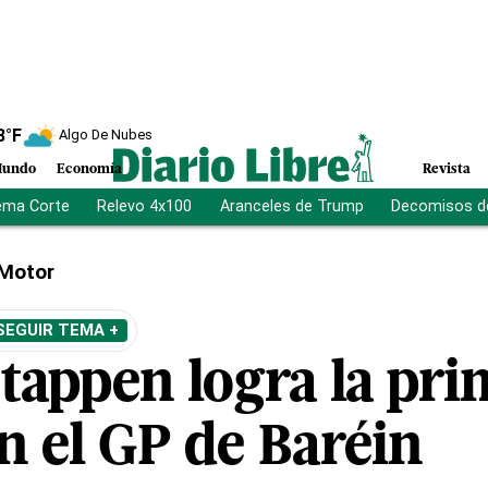
8
°F
Algo De Nubes
undo
Economía
Revista
ema Corte
Relevo 4x100
Aranceles de Trump
Decomisos d
Motor
SEGUIR TEMA +
appen logra la prim
n el GP de Baréin