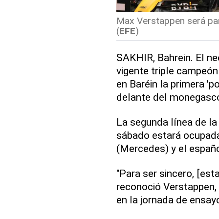
Max Verstappen será part
(
EFE
)
SAKHIR, Bahrein. El n
vigente triple campeón
en Baréin la primera 'p
delante del monegasco 
La segunda línea de la p
sábado estará ocupada 
(Mercedes) y el español
"Para ser sincero, [est
reconoció Verstappen, 
en la jornada de ensayo