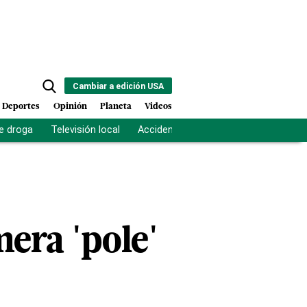
Cambiar a edición USA
Deportes
Opinión
Planeta
Videos
e droga
Televisión local
Accidente Los Ríos
Fuerza antipand
era 'pole'