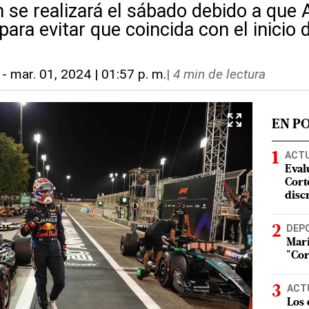
 se realizará el sábado debido a que 
para evitar que coincida con el inici
-
mar. 01, 2024 | 01:57 p. m.
|
4 min de lectura
EN P
ACT
Eval
Corte
disc
DEP
Mari
"Cor
ACT
Los