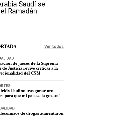
Arabia Saudí se
o del Ramadán
Ver todos
ORTADA
UALIDAD
uación de jueces de la Suprema
 de Justicia revive críticas a la
recionalidad del CNM
ORTES
leidy Paulino tras ganar oro:
rí para que mi país se la gozara"
UALIDAD
 decomisos de drogas aumentaron