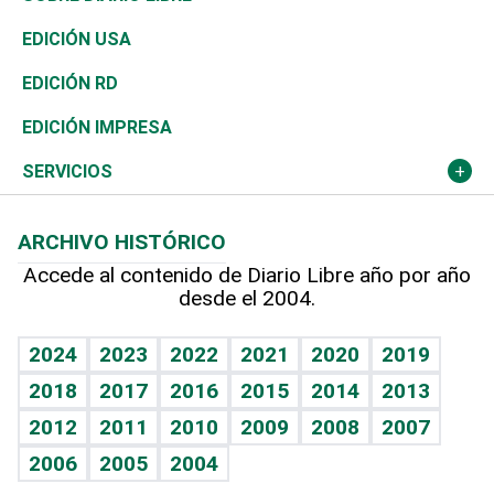
Reportajes
África
Vivienda
Buena Vida
Ciclismo
En Directo
Tecnología
Economía
EDICIÓN USA
Ocenanía
Telecom.
Sociales
Tenis
El Espía
Historia
Revista
EDICIÓN RD
Caribe
Global y variable
Novedades
Olimpismo
Noticiero Poteleche
Martes de tecnología
Deportes
EDICIÓN IMPRESA
Resto del mundo
Economía personal
Podcast Arte Libre
Más deportes
Columnistas
Cambio climático
Opinión
SERVICIOS
Macroeconomía
Mi mascota
Resultados deportivos
Lecturas
Planeta
Efemérides
ARCHIVO HISTÓRICO
Hablando con el pediatra
Línea de hit
Más firmas
Hecho en casa
Cumpleaños
Accede al contenido de Diario Libre año por año
desde el 2004.
Diario de nutrición
BRV
Mundo gamer
RSS
Vida y familia
TBT Deportivo
Guía del dinero
Horóscopos
2024
2023
2022
2021
2020
2019
Eñe
2018
2017
2016
2015
2014
2013
Crucigramas
2012
2011
2010
2009
2008
2007
Celebrando la vida
2006
2005
2004
Sin complejos