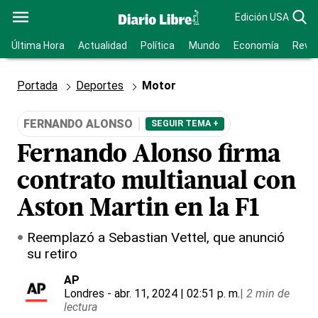
Edición USA
Última Hora
Actualidad
Política
Mundo
Economía
Revis
Portada
Deportes
Motor
FERNANDO ALONSO
SEGUIR TEMA +
Fernando Alonso firma
contrato multianual con
Aston Martin en la F1
Reemplazó a Sebastian Vettel, que anunció
su retiro
AP
Londres
- abr. 11, 2024 | 02:51 p. m.
|
2 min de
lectura