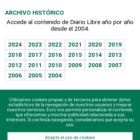
Macroeconomía
Mi mascota
Resultados deportivos
Lecturas
Planeta
Efemérides
ARCHIVO HISTÓRICO
Hablando con el pediatra
Línea de hit
Más firmas
Hecho en casa
Cumpleaños
Accede al contenido de Diario Libre año por año
desde el 2004.
Diario de nutrición
BRV
Mundo gamer
RSS
Vida y familia
TBT Deportivo
Guía del dinero
Horóscopos
2024
2023
2022
2021
2020
2019
Eñe
2018
2017
2016
2015
2014
2013
Crucigramas
2012
2011
2010
2009
2008
2007
Celebrando la vida
2006
2005
2004
Sin complejos
En pocas palabras
Utilizamos cookies propias y de terceros para obtener datos
Descarga nuestras aplicaciones para Android, iOS y
Escuchando al corazón
estadísticos de la navegación de nuestros usuarios y mejorar
sistema Huawei.
nuestros servicios. Esto nos permite personalizar el contenido
que ofrecemos y mostrar publicidad relacionada a sus
Economía Personal
intereses. Si continúa navegando, consideramos que acepta su
uso.
Consulta Libre
Acepto el uso de cookies