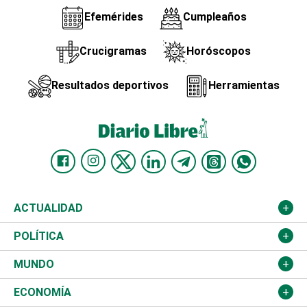
Efemérides
Cumpleaños
Crucigramas
Horóscopos
Resultados deportivos
Herramientas
ACTUALIDAD
Nacional
POLÍTICA
Ciudad
Partidos
MUNDO
Educación
JCE
Estados Unidos
ECONOMÍA