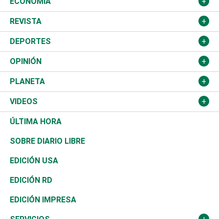
Educación
JCE
Estados Unidos
ECONOMÍA
Salud
TSE
América Latina
Finanzas
REVISTA
Justicia
Congreso Nacional
Haití
Turismo
Música
DEPORTES
Política
Gobierno
España
Agro
Cine
Baloncesto
OPINIÓN
Sucesos
Europa
Empleo
Cultura
Fútbol
ADC
PLANETA
A Fondo
Canadá
Negocios
Farándula
Béisbol
Mirada Libre
Medioambiente
VIDEOS
Diálogo Libre
Medio Oriente
Energía
Moda
Motor
Editorial
Ciencia
Actualidad
ÚLTIMA HORA
José Boquete
Asia
Consumo
Belleza
Golf
De buena tinta
Clima
Mundo
SOBRE DIARIO LIBRE
Reportajes
África
Vivienda
Buena Vida
Ciclismo
En Directo
Tecnología
Economía
EDICIÓN USA
Ocenanía
Telecom.
Sociales
Tenis
El Espía
Historia
Revista
EDICIÓN RD
Caribe
Global y variable
Novedades
Olimpismo
Noticiero Poteleche
Martes de tecnología
Deportes
EDICIÓN IMPRESA
Resto del mundo
Economía personal
Podcast Arte Libre
Más deportes
Columnistas
Cambio climático