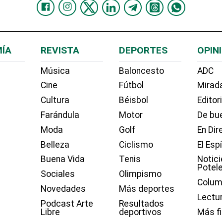
ÍA
REVISTA
DEPORTES
OPIN
Música
Baloncesto
ADC
Cine
Fútbol
Mirada
Cultura
Béisbol
Editor
Farándula
Motor
De bue
Moda
Golf
En Dir
Belleza
Ciclismo
El Esp
Buena Vida
Tenis
Notici
Potel
Sociales
Olimpismo
Colum
Novedades
Más deportes
Lectu
Podcast Arte
Resultados
Libre
deportivos
Más f