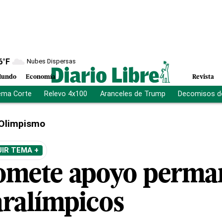
6
°F
Nubes Dispersas
undo
Economía
Revista
ema Corte
Relevo 4x100
Aranceles de Trump
Decomisos d
Olimpismo
IR TEMA +
omete apoyo perma
aralímpicos