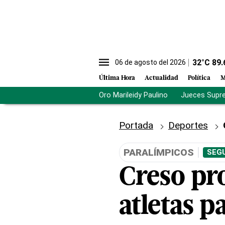
32
°C
89.
06 de agosto del 2026
Última Hora
Actualidad
Política
M
Oro Marileidy Paulino
Jueces Supr
Portada
Deportes
PARALÍMPICOS
SEGU
Creso pr
atletas p