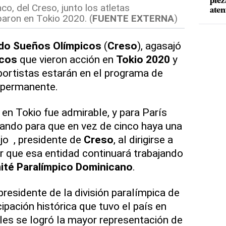
piez
nco, del Creso, junto los atletas
aten
paron en Tokio 2020. (
FUENTE EXTERNA
)
do Sueños Olímpicos
(
Creso
), agasajó
icos
que vieron acción en
Tokio 2020
y
ortistas estarán en el programa de
 permanente.
n en Tokio fue admirable, y para París
ndo para que en vez de cinco haya una
ijo , presidente de
Creso
, al dirigirse a
ar que esa entidad continuará trabajando
té Paralímpico Dominicano
.
 presidente de la división paralímpica de
icipación histórica que tuvo el país en
les se logró la mayor representación de