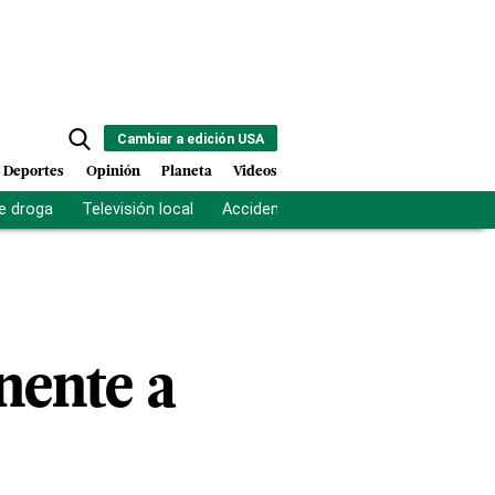
Cambiar a edición USA
Deportes
Opinión
Planeta
Videos
e droga
Televisión local
Accidente Los Ríos
Fuerza antipand
nente a