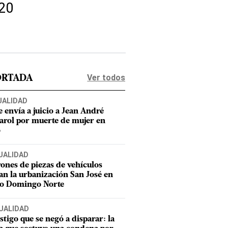
020
Ver todos
ORTADA
UALIDAD
e envía a juicio a Jean André
rol por muerte de mujer en
o
UALIDAD
ones de piezas de vehículos
an la urbanización San José en
to Domingo Norte
UALIDAD
estigo que se negó a disparar: la