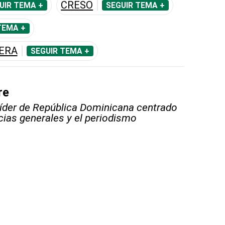
CRESO
UIR TEMA +
SEGUIR TEMA +
TEMA +
ERA
SEGUIR TEMA +
re
líder de República Dominicana centrado
icias generales y el periodismo