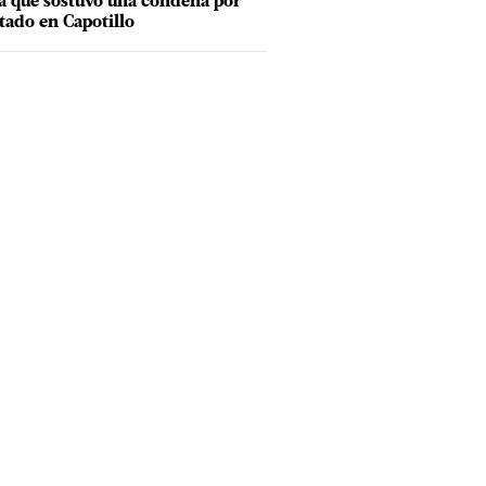
a que sostuvo una condena por
tado en Capotillo