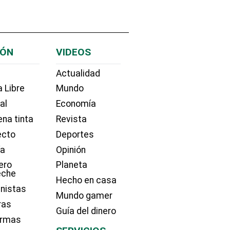
IÓN
VIDEOS
Actualidad
 Libre
Mundo
ial
Economía
na tinta
Revista
ecto
Deportes
ía
Opinión
ero
Planeta
eche
Hecho en casa
nistas
Mundo gamer
ras
Guía del dinero
irmas