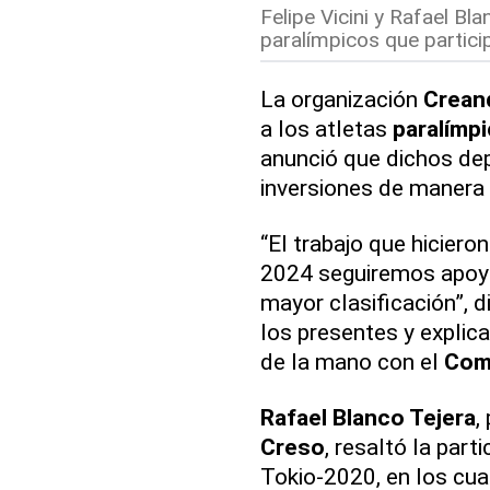
Felipe Vicini y Rafael Bla
paralímpicos que partici
La organización
Crean
a los atletas
paralímp
anunció que dichos dep
inversiones de manera
“El trabajo que hiciero
2024 seguiremos apoya
mayor clasificación”, d
los presentes y explic
de la mano con el
Comi
Rafael Blanco Tejera
,
Creso
, resaltó la part
Tokio-2020, en los cua