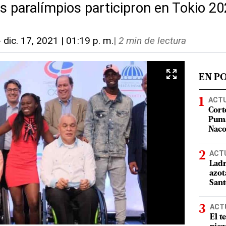
as paralímpios participron en Tokio 2
-
dic. 17, 2021 | 01:19 p. m.
|
2 min de lectura
EN P
ACT
Cort
Puma
Nac
ACT
Ladr
azot
San
ACT
El t