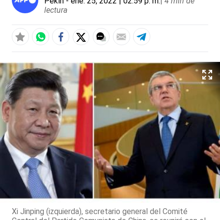
Pekín
- ene. 25, 2022 | 02:59 p. m.
|
4 min de
lectura
Xi Jinping (izquierda), secretario general del Comité