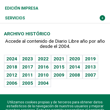
Caribe
Global y variable
Novedades
Olimpismo
Noticiero Poteleche
Martes de tecnología
Deportes
EDICIÓN IMPRESA
Resto del mundo
Economía personal
Podcast Arte Libre
Más deportes
Columnistas
Cambio climático
Opinión
SERVICIOS
Macroeconomía
Mi mascota
Resultados deportivos
Lecturas
Planeta
Efemérides
ARCHIVO HISTÓRICO
Hablando con el pediatra
Línea de hit
Más firmas
Hecho en casa
Cumpleaños
Accede al contenido de Diario Libre año por año
desde el 2004.
Diario de nutrición
BRV
Mundo gamer
RSS
Vida y familia
TBT Deportivo
Guía del dinero
Horóscopos
2024
2023
2022
2021
2020
2019
Eñe
2018
2017
2016
2015
2014
2013
Crucigramas
2012
2011
2010
2009
2008
2007
Celebrando la vida
2006
2005
2004
Sin complejos
En pocas palabras
Utilizamos cookies propias y de terceros para obtener datos
Descarga nuestras aplicaciones para Android, iOS y
Escuchando al corazón
estadísticos de la navegación de nuestros usuarios y mejorar
sistema Huawei.