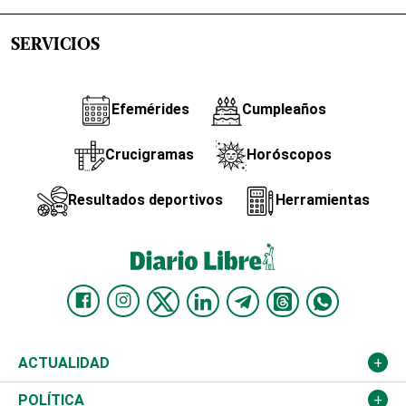
SERVICIOS
Efemérides
Cumpleaños
Crucigramas
Horóscopos
Resultados deportivos
Herramientas
ACTUALIDAD
Nacional
POLÍTICA