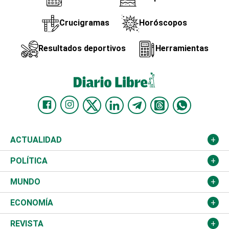
Crucigramas
Horóscopos
Resultados deportivos
Herramientas
ACTUALIDAD
Nacional
POLÍTICA
Ciudad
Partidos
MUNDO
Educación
JCE
Estados Unidos
ECONOMÍA
Salud
TSE
América Latina
Finanzas
REVISTA