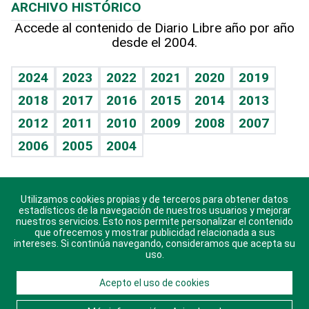
ARCHIVO HISTÓRICO
Hablando con el pediatra
Línea de hit
Más firmas
Hecho en casa
Cumpleaños
Accede al contenido de Diario Libre año por año
desde el 2004.
Diario de nutrición
BRV
Mundo gamer
RSS
Vida y familia
TBT Deportivo
Guía del dinero
Horóscopos
2024
2023
2022
2021
2020
2019
Eñe
2018
2017
2016
2015
2014
2013
Crucigramas
2012
2011
2010
2009
2008
2007
Celebrando la vida
2006
2005
2004
Sin complejos
En pocas palabras
Utilizamos cookies propias y de terceros para obtener datos
Descarga nuestras aplicaciones para Android, iOS y
Escuchando al corazón
estadísticos de la navegación de nuestros usuarios y mejorar
sistema Huawei.
nuestros servicios. Esto nos permite personalizar el contenido
que ofrecemos y mostrar publicidad relacionada a sus
Economía Personal
intereses. Si continúa navegando, consideramos que acepta su
uso.
Consulta Libre
Acepto el uso de cookies
© 2021 Diario Libre, todos los derechos reservados.