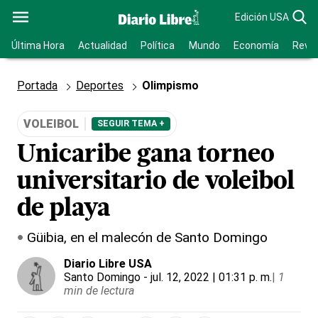
Edición USA
Última Hora
Actualidad
Política
Mundo
Economía
Revis
Portada
Deportes
Olimpismo
VOLEIBOL
SEGUIR TEMA +
Unicaribe gana torneo
universitario de voleibol
de playa
Güibia, en el malecón de Santo Domingo
Diario Libre USA
Santo Domingo
- jul. 12, 2022 | 01:31 p. m.
|
1
min de lectura