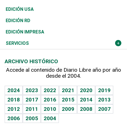
Reportajes
África
Vivienda
Buena Vida
Ciclismo
En Directo
Tecnología
Economía
EDICIÓN USA
Ocenanía
Telecom.
Sociales
Tenis
El Espía
Historia
Revista
EDICIÓN RD
Caribe
Global y variable
Novedades
Olimpismo
Noticiero Poteleche
Martes de tecnología
Deportes
EDICIÓN IMPRESA
Resto del mundo
Economía personal
Podcast Arte Libre
Más deportes
Columnistas
Cambio climático
Opinión
SERVICIOS
Macroeconomía
Mi mascota
Resultados deportivos
Lecturas
Planeta
Efemérides
ARCHIVO HISTÓRICO
Hablando con el pediatra
Línea de hit
Más firmas
Hecho en casa
Cumpleaños
Accede al contenido de Diario Libre año por año
desde el 2004.
Diario de nutrición
BRV
Mundo gamer
RSS
Vida y familia
TBT Deportivo
Guía del dinero
Horóscopos
2024
2023
2022
2021
2020
2019
Eñe
2018
2017
2016
2015
2014
2013
Crucigramas
2012
2011
2010
2009
2008
2007
Celebrando la vida
2006
2005
2004
Sin complejos