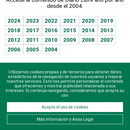
desde el 2004.
Diario de nutrición
BRV
Mundo gamer
RSS
Vida y familia
TBT Deportivo
Guía del dinero
Horóscopos
2024
2023
2022
2021
2020
2019
Eñe
2018
2017
2016
2015
2014
2013
Crucigramas
2012
2011
2010
2009
2008
2007
Celebrando la vida
2006
2005
2004
Sin complejos
En pocas palabras
Utilizamos cookies propias y de terceros para obtener datos
Descarga nuestras aplicaciones para Android, iOS y
Escuchando al corazón
estadísticos de la navegación de nuestros usuarios y mejorar
sistema Huawei.
nuestros servicios. Esto nos permite personalizar el contenido
que ofrecemos y mostrar publicidad relacionada a sus
Economía Personal
intereses. Si continúa navegando, consideramos que acepta su
uso.
Consulta Libre
Acepto el uso de cookies
© 2021 Diario Libre, todos los derechos reservados.
Consulta el
Aviso Legal
. Ponte en
Contacto
con
Más información y Aviso Legal
nosotros y conoce más sobre Diario Libre