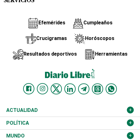
SERVICIOS
Efemérides
Cumpleaños
Crucigramas
Horóscopos
Resultados deportivos
Herramientas
ACTUALIDAD
Nacional
POLÍTICA
Ciudad
Partidos
MUNDO