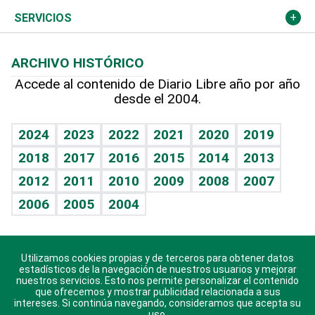
Resto del mundo
Economía personal
Podcast Arte Libre
Más deportes
Columnistas
Cambio climático
Opinión
SERVICIOS
Macroeconomía
Mi mascota
Resultados deportivos
Lecturas
Planeta
Efemérides
ARCHIVO HISTÓRICO
Hablando con el pediatra
Línea de hit
Más firmas
Hecho en casa
Cumpleaños
Accede al contenido de Diario Libre año por año
desde el 2004.
Diario de nutrición
BRV
Mundo gamer
RSS
Vida y familia
TBT Deportivo
Guía del dinero
Horóscopos
2024
2023
2022
2021
2020
2019
Eñe
2018
2017
2016
2015
2014
2013
Crucigramas
2012
2011
2010
2009
2008
2007
Celebrando la vida
2006
2005
2004
Sin complejos
En pocas palabras
Utilizamos cookies propias y de terceros para obtener datos
Descarga nuestras aplicaciones para Android, iOS y
Escuchando al corazón
estadísticos de la navegación de nuestros usuarios y mejorar
sistema Huawei.
nuestros servicios. Esto nos permite personalizar el contenido
que ofrecemos y mostrar publicidad relacionada a sus
Economía Personal
intereses. Si continúa navegando, consideramos que acepta su
uso.