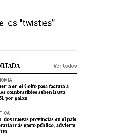
 los "twisties”
Ver todos
ORTADA
NOMÍA
uerra en el Golfo pasa factura a
los combustibles suben hasta
1 por galón
TICA
r dos nuevas provincias en el país
raría más gasto público, advierte
rto