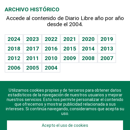
Macroeconomía
Mi mascota
Resultados deportivos
Lecturas
Planeta
Efemérides
ARCHIVO HISTÓRICO
Hablando con el pediatra
Línea de hit
Más firmas
Hecho en casa
Cumpleaños
Accede al contenido de Diario Libre año por año
desde el 2004.
Diario de nutrición
BRV
Mundo gamer
RSS
Vida y familia
TBT Deportivo
Guía del dinero
Horóscopos
2024
2023
2022
2021
2020
2019
Eñe
2018
2017
2016
2015
2014
2013
Crucigramas
2012
2011
2010
2009
2008
2007
Celebrando la vida
2006
2005
2004
Sin complejos
En pocas palabras
Utilizamos cookies propias y de terceros para obtener datos
Descarga nuestras aplicaciones para Android, iOS y
Escuchando al corazón
estadísticos de la navegación de nuestros usuarios y mejorar
sistema Huawei.
nuestros servicios. Esto nos permite personalizar el contenido
que ofrecemos y mostrar publicidad relacionada a sus
Economía Personal
intereses. Si continúa navegando, consideramos que acepta su
uso.
Consulta Libre
Acepto el uso de cookies