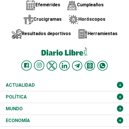
Efemérides
Cumpleaños
Crucigramas
Horóscopos
Resultados deportivos
Herramientas
ACTUALIDAD
Nacional
POLÍTICA
Ciudad
Partidos
MUNDO
Educación
JCE
Estados Unidos
ECONOMÍA