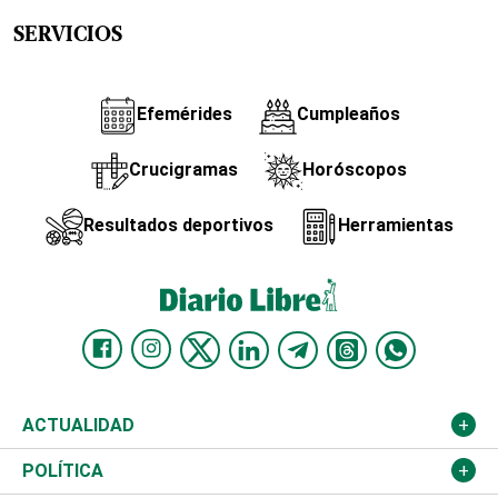
SERVICIOS
Efemérides
Cumpleaños
Crucigramas
Horóscopos
Resultados deportivos
Herramientas
ACTUALIDAD
Nacional
POLÍTICA