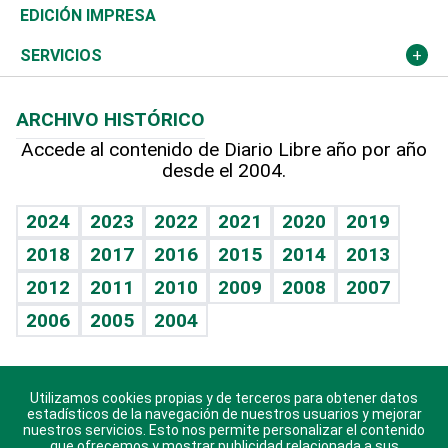
Caribe
Global y variable
Novedades
Olimpismo
Noticiero Poteleche
Martes de tecnología
Deportes
EDICIÓN IMPRESA
Resto del mundo
Economía personal
Podcast Arte Libre
Más deportes
Columnistas
Cambio climático
Opinión
SERVICIOS
Macroeconomía
Mi mascota
Resultados deportivos
Lecturas
Planeta
Efemérides
ARCHIVO HISTÓRICO
Hablando con el pediatra
Línea de hit
Más firmas
Hecho en casa
Cumpleaños
Accede al contenido de Diario Libre año por año
desde el 2004.
Diario de nutrición
BRV
Mundo gamer
RSS
Vida y familia
TBT Deportivo
Guía del dinero
Horóscopos
2024
2023
2022
2021
2020
2019
Eñe
2018
2017
2016
2015
2014
2013
Crucigramas
2012
2011
2010
2009
2008
2007
Celebrando la vida
2006
2005
2004
Sin complejos
En pocas palabras
Utilizamos cookies propias y de terceros para obtener datos
Descarga nuestras aplicaciones para Android, iOS y
Escuchando al corazón
estadísticos de la navegación de nuestros usuarios y mejorar
sistema Huawei.
nuestros servicios. Esto nos permite personalizar el contenido
que ofrecemos y mostrar publicidad relacionada a sus