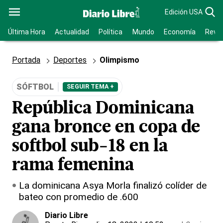
Edición USA
Última Hora
Actualidad
Política
Mundo
Economía
Revis
Portada
Deportes
Olimpismo
SÓFTBOL
SEGUIR TEMA +
República Dominicana
gana bronce en copa de
softbol sub-18 en la
rama femenina
La dominicana Asya Morla finalizó colíder de
bateo con promedio de .600
Diario Libre