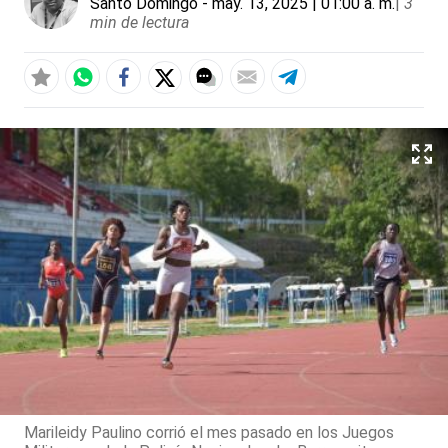
Santo Domingo
- may. 13, 2025 | 01:00 a. m.
|
3
min de lectura
Marileidy Paulino corrió el mes pasado en los Juegos