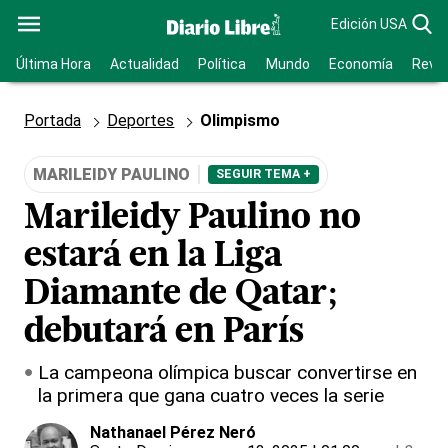
Edición USA
Última Hora
Actualidad
Política
Mundo
Economía
Revis
Portada
Deportes
Olimpismo
MARILEIDY PAULINO
SEGUIR TEMA +
Marileidy Paulino no
estará en la Liga
Diamante de Qatar;
debutará en París
La campeona olímpica buscar convertirse en
la primera que gana cuatro veces la serie
Nathanael Pérez Neró