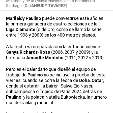
Militares y de la Policía Nacional en La Barranquita,
Santiago. (
DL/ANEUDY TAVÁREZ
)
Marileidy
Paulino
puede convertirse este año en
la primera ganadora de cuatro ediciones de la
Liga
Diamante
(o de Oro, como se llamó la serie
entre 1998 y 2009) en los 400 metros planos.
A la fecha va empatada con la estadounidense
Sanya Richards-Ross
(2006, 2007 y 2009) y la
botsuana
Amantle Montsho
(2011, 2012 y 2013).
Pero en el calendario que diseñó el equipo de
trabajo de
Paulino
no se incluye la prueba de este
viernes, cuando se corra la fecha de
Doha
,
Qatar
,
donde sí estarán la bairení Salwa Eid Naser,
subcampeona olímpico de París 2024 detrás de
Paulino
, y la polaca Natalia Bukowiecka, la número
dos del ranking mundial.