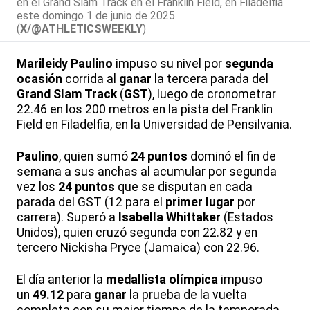
en el Grand Slam Track en el Franklin Field, en Filadelfia
este domingo 1 de junio de 2025.
(
X/@ATHLETICSWEEKLY
)
Marileidy Paulino
impuso su nivel por
segunda
ocasión
corrida al
ganar
la tercera parada del
Grand Slam Track
(
GST
), luego de cronometrar
22.46 en los 200 metros en la pista del Franklin
Field en Filadelfia, en la Universidad de Pensilvania.
Paulino
, quien sumó
24 puntos
dominó el fin de
semana a sus anchas al acumular por segunda
vez los
24 puntos
que se disputan en cada
parada del GST (12 para el
primer lugar
por
carrera). Superó a
Isabella Whittaker
(Estados
Unidos), quien cruzó segunda con 22.82 y en
tercero Nickisha Pryce (Jamaica) con 22.96.
El día anterior la
medallista olímpica
impuso
un
49.12
para
ganar
la prueba de la vuelta