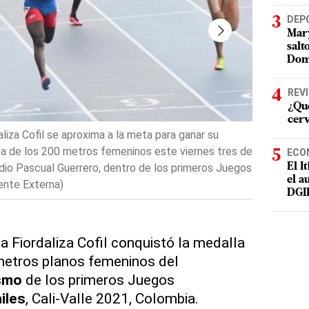
DEP
Mary
salt
Dom
REV
¿Qué
cer
liza Cofil se aproxima a la meta para ganar su
La velocist
ba de los 200 metros femeninos este viernes tres de
de cruzar l
ECO
dio Pascual Guerrero, dentro de los primeros Juegos
este vierne
El I
el a
ente Externa)
los primero
DGI
a Fiordaliza Cofil conquistó la medalla
metros planos femeninos del
ismo
de los primeros Juegos
iles
, Cali-Valle 2021, Colombia.