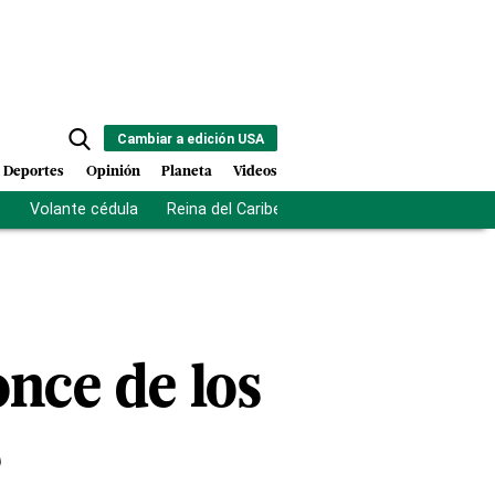
Cambiar a edición USA
Deportes
Opinión
Planeta
Videos
s
Volante cédula
Reina del Caribe
Clausura Juegos Centro
once de los
s