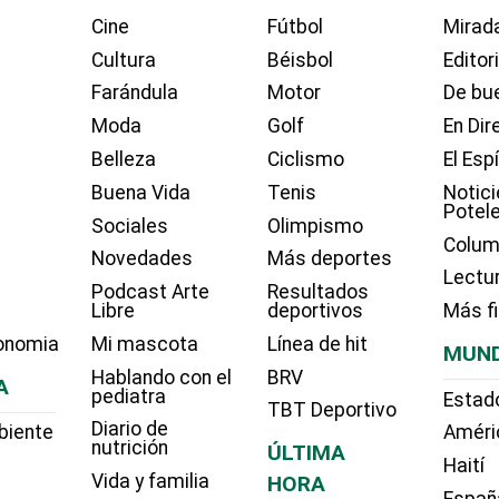
Cine
Fútbol
Mirada
Cultura
Béisbol
Editor
Farándula
Motor
De bue
Moda
Golf
En Dir
Belleza
Ciclismo
El Esp
Buena Vida
Tenis
Notici
Potel
Sociales
Olimpismo
Colum
Novedades
Más deportes
Lectu
Podcast Arte
Resultados
Libre
deportivos
Más f
onomia
Mi mascota
Línea de hit
MUN
Hablando con el
BRV
A
pediatra
Estad
TBT Deportivo
Diario de
biente
Améri
nutrición
ÚLTIMA
Haití
Vida y familia
HORA