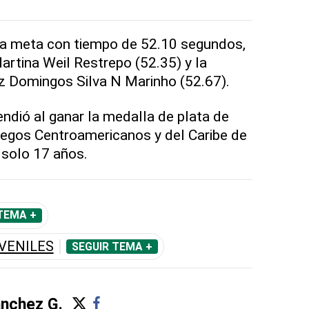
ó la meta con tiempo de 52.10 segundos,
artina Weil Restrepo (52.35) y la
riz Domingos Silva N Marinho (52.67).
endió al ganar la medalla de plata de
uegos Centroamericanos y del Caribe de
 solo 17 años.
TEMA +
VENILES
SEGUIR TEMA +
ánchez G.