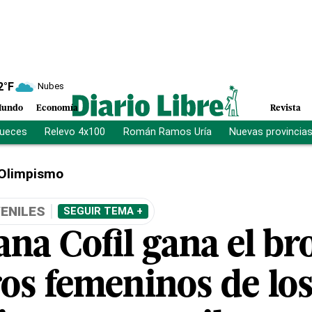
2
°F
Nubes
undo
Economía
Revista
jueces
Relevo 4x100
Román Ramos Uría
Nuevas provincia
Olimpismo
ENILES
SEGUIR TEMA +
na Cofil gana el br
os femeninos de lo