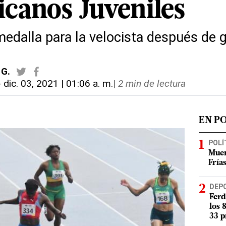
canos Juveniles
edalla para la velocista después de g
 G.
-
dic. 03, 2021 | 01:06 a. m.
|
2 min de lectura
EN P
POLÍ
Muer
Fría
DEP
Ferd
los 
33 p