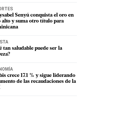
ORTES
sabel Senyú conquista el oro en
o alto y suma otro título para
inicana
ISTA
 tan saludable puede ser la
veza?
a dominicana Fiordaliza Cofil espera el resultado en la pizarra d
a meta. Cofil ganó bronce en la prueba de los 200 metros femen
NOMÍA
s tres de diciembre de 2021, en el Estadio Pascual Guerrero, de
tbis crece 17.1 % y sigue liderando
umento de las recaudaciones de la
s Juegos Panamericanos Juveniles. (Fuente Externa)
I