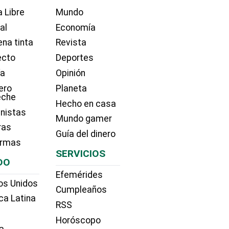
 Libre
Mundo
ial
Economía
na tinta
Revista
ecto
Deportes
ía
Opinión
ero
Planeta
eche
Hecho en casa
nistas
Mundo gamer
ras
Guía del dinero
irmas
SERVICIOS
DO
Efemérides
os Unidos
Cumpleaños
ca Latina
RSS
Horóscopo