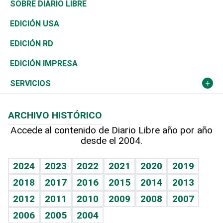
Asia
Consumo
Belleza
Golf
De buena tinta
Clima
Mundo
SOBRE DIARIO LIBRE
Reportajes
África
Vivienda
Buena Vida
Ciclismo
En Directo
Tecnología
Economía
EDICIÓN USA
Ocenanía
Telecom.
Sociales
Tenis
El Espía
Historia
Revista
EDICIÓN RD
Caribe
Global y variable
Novedades
Olimpismo
Noticiero Poteleche
Martes de tecnología
Deportes
EDICIÓN IMPRESA
Resto del mundo
Economía personal
Podcast Arte Libre
Más deportes
Columnistas
Cambio climático
Opinión
SERVICIOS
Macroeconomía
Mi mascota
Resultados deportivos
Lecturas
Planeta
Efemérides
ARCHIVO HISTÓRICO
Hablando con el pediatra
Línea de hit
Más firmas
Hecho en casa
Cumpleaños
Accede al contenido de Diario Libre año por año
desde el 2004.
Diario de nutrición
BRV
Mundo gamer
RSS
Vida y familia
TBT Deportivo
Guía del dinero
Horóscopos
2024
2023
2022
2021
2020
2019
Eñe
2018
2017
2016
2015
2014
2013
Crucigramas
2012
2011
2010
2009
2008
2007
Celebrando la vida
2006
2005
2004
Sin complejos