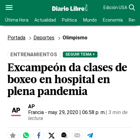
Edición USA
Última Hora
Actualidad
Política
Mundo
Economía
Revis
Portada
Deportes
Olimpismo
ENTRENAMIENTOS
SEGUIR TEMA +
Excampeón da clases de
boxeo en hospital en
plena pandemia
AP
Francia
- may. 29, 2020 | 06:58 p. m.
|
3 min de
lectura