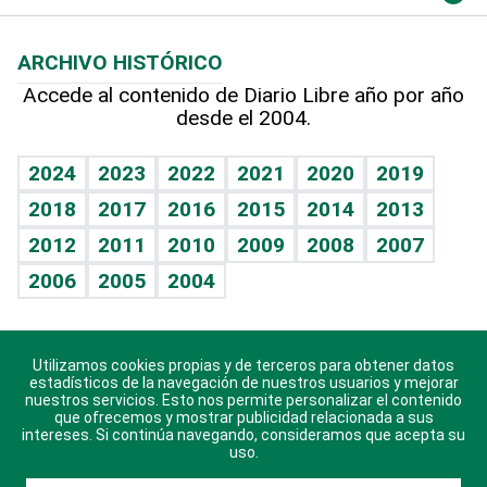
Macroeconomía
Mi mascota
Resultados deportivos
Lecturas
Planeta
Efemérides
ARCHIVO HISTÓRICO
Hablando con el pediatra
Línea de hit
Más firmas
Hecho en casa
Cumpleaños
Accede al contenido de Diario Libre año por año
desde el 2004.
Diario de nutrición
BRV
Mundo gamer
RSS
Vida y familia
TBT Deportivo
Guía del dinero
Horóscopos
2024
2023
2022
2021
2020
2019
Eñe
2018
2017
2016
2015
2014
2013
Crucigramas
2012
2011
2010
2009
2008
2007
Celebrando la vida
2006
2005
2004
Sin complejos
En pocas palabras
Utilizamos cookies propias y de terceros para obtener datos
Descarga nuestras aplicaciones para Android, iOS y
Escuchando al corazón
estadísticos de la navegación de nuestros usuarios y mejorar
sistema Huawei.
nuestros servicios. Esto nos permite personalizar el contenido
que ofrecemos y mostrar publicidad relacionada a sus
Economía Personal
intereses. Si continúa navegando, consideramos que acepta su
uso.
Consulta Libre