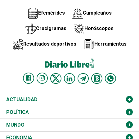
Efemérides
Cumpleaños
Crucigramas
Horóscopos
Resultados deportivos
Herramientas
ACTUALIDAD
Nacional
POLÍTICA
Ciudad
Partidos
MUNDO
Educación
JCE
Estados Unidos
ECONOMÍA