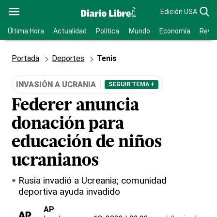
Edición USA
Última Hora
Actualidad
Política
Mundo
Economía
Revis
Portada
Deportes
Tenis
INVASIÓN A UCRANIA
SEGUIR TEMA +
Federer anuncia
donación para
educación de niños
ucranianos
Rusia invadió a Ucreania; comunidad
deportiva ayuda invadido
AP