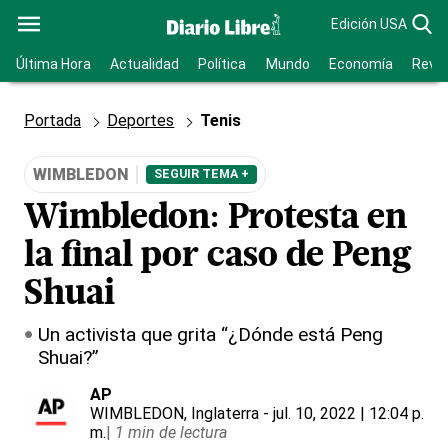
Edición USA
Última Hora
Actualidad
Política
Mundo
Economía
Revis
Portada
Deportes
Tenis
WIMBLEDON
SEGUIR TEMA +
Wimbledon: Protesta en
la final por caso de Peng
Shuai
Un activista que grita “¿Dónde está Peng
Shuai?”
AP
WIMBLEDON, Inglaterra
- jul. 10, 2022 | 12:04 p.
m.
|
1 min de lectura