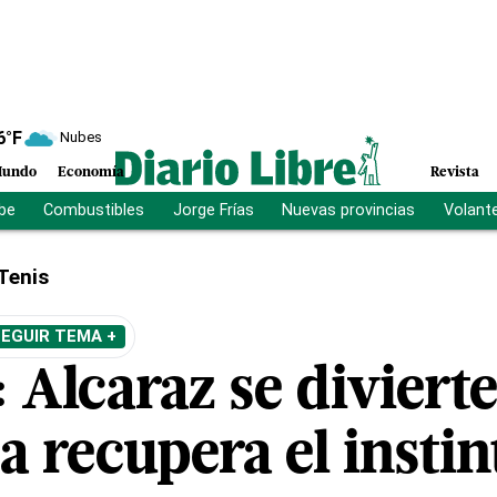
6
°F
Nubes
undo
Economía
Revista
ibe
Combustibles
Jorge Frías
Nuevas provincias
Volant
Tenis
EGUIR TEMA +
Alcaraz se divierte
 recupera el instin