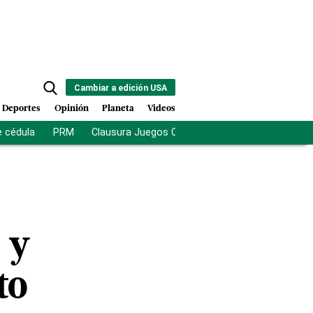
Cambiar a edición USA
Deportes
Opinión
Planeta
Videos
e cédula
PRM
Clausura Juegos Centroamericanos
De la Es
 y
to