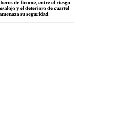
eros de Jicomé, entre el riesgo
esalojo y el deterioro de cuartel
amenaza su seguridad
uruza devuelve ante Linda Fruhvirtrova durante la segunda rond
 jueves 1 de septiembre de 2022, en Nueva York. (AP Foto/Set
 ASSOCIATED PRESS
)