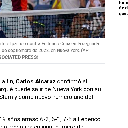
Bomb
de d
que 
Garbiñe Mug
US Open, el
Wenig
(
THE
nte el partido contra Federico Coria en la segunda
1 de septiembre de 2022, en Nueva York. (AP
SOCIATED PRESS
)
a fin,
Carlos Alcaraz
confirmó el
orqué puede salir de Nueva York con su
d Slam y como nuevo número uno del
19 años arrasó 6-2, 6-1, 7-5 a Federico
ima argentina en igual número de