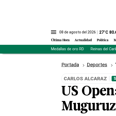
27
°C
80.
08 de agosto del 2026
Última Hora
Actualidad
Política
M
Medallas de oro RD
Reinas del Car
Portada
Deportes
CARLOS ALCARAZ
S
US Open: 
Muguruza