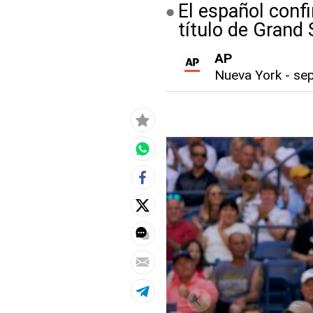
El español conf
título de Grand
AP
Nueva York
-
sep