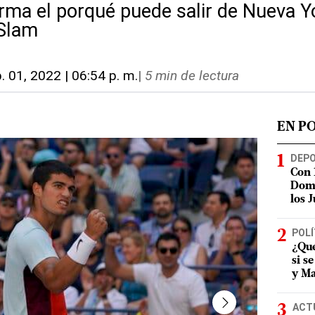
irma el porqué puede salir de Nueva Y
 Slam
. 01, 2022 | 06:54 p. m.
|
5 min de lectura
EN P
DEP
Con 
Domi
los 
POLÍ
¿Qué
si s
y Ma
ACT