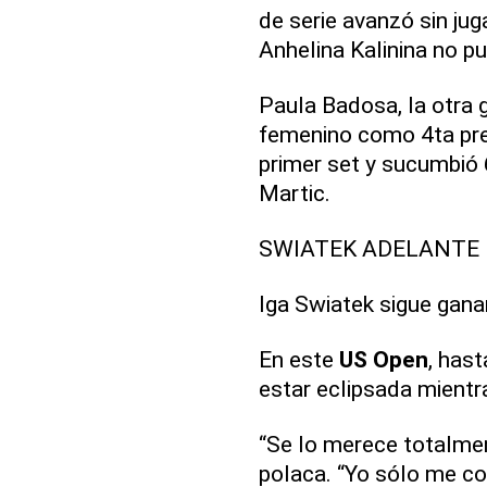
de serie avanzó sin jug
Anhelina Kalinina no p
Paula Badosa, la otra 
femenino como 4ta prec
primer set y sucumbió 6
Martic.
SWIATEK ADELANTE
Iga Swiatek sigue gana
En este
US Open
, has
estar eclipsada mientr
“Se lo merece totalmen
polaca. “Yo sólo me co