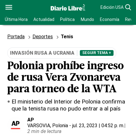
Edición USA
Última Hora
Actualidad
Política
Mundo
Economía
Revis
Portada
Deportes
Tenis
INVASIÓN RUSA A UCRANIA
SEGUIR TEMA +
Polonia prohíbe ingreso
de rusa Vera Zvonareva
para torneo de la WTA
El ministerio del Interior de Polonia confirma
que la tenista rusa no pudo entrar a al país
AP
VARSOVIA, Polonia
- jul. 23, 2023 | 04:52 p. m.
|
2 min de lectura