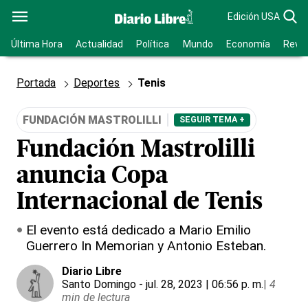
Edición USA
Última Hora
Actualidad
Política
Mundo
Economía
Revis
Portada
Deportes
Tenis
FUNDACIÓN MASTROLILLI
SEGUIR TEMA +
Fundación Mastrolilli
anuncia Copa
Internacional de Tenis
El evento está dedicado a Mario Emilio
Guerrero In Memorian y Antonio Esteban.
Diario Libre
Santo Domingo
- jul. 28, 2023 | 06:56 p. m.
|
4
min de lectura