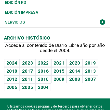
Ocenanía
Telecom.
Sociales
Tenis
El Espía
Historia
Revista
EDICIÓN RD
Caribe
Global y variable
Novedades
Olimpismo
Noticiero Poteleche
Martes de tecnología
Deportes
EDICIÓN IMPRESA
Resto del mundo
Economía personal
Podcast Arte Libre
Más deportes
Columnistas
Cambio climático
Opinión
SERVICIOS
Macroeconomía
Mi mascota
Resultados deportivos
Lecturas
Planeta
Efemérides
ARCHIVO HISTÓRICO
Hablando con el pediatra
Línea de hit
Más firmas
Hecho en casa
Cumpleaños
Accede al contenido de Diario Libre año por año
desde el 2004.
Diario de nutrición
BRV
Mundo gamer
RSS
Vida y familia
TBT Deportivo
Guía del dinero
Horóscopos
2024
2023
2022
2021
2020
2019
Eñe
2018
2017
2016
2015
2014
2013
Crucigramas
2012
2011
2010
2009
2008
2007
Celebrando la vida
2006
2005
2004
Sin complejos
En pocas palabras
Utilizamos cookies propias y de terceros para obtener datos
Descarga nuestras aplicaciones para Android, iOS y
Escuchando al corazón