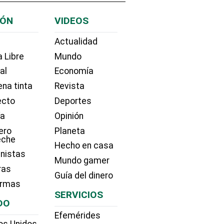
IÓN
VIDEOS
Actualidad
 Libre
Mundo
ial
Economía
na tinta
Revista
ecto
Deportes
ía
Opinión
ero
Planeta
eche
Hecho en casa
nistas
Mundo gamer
ras
Guía del dinero
irmas
SERVICIOS
DO
Efemérides
os Unidos