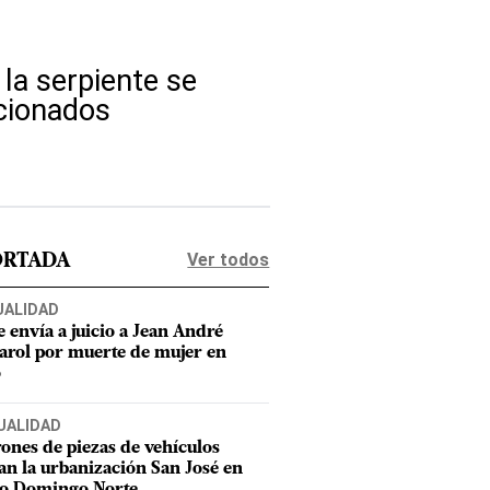
la serpiente se
icionados
Ver todos
ORTADA
UALIDAD
e envía a juicio a Jean André
rol por muerte de mujer en
o
UALIDAD
ones de piezas de vehículos
an la urbanización San José en
to Domingo Norte