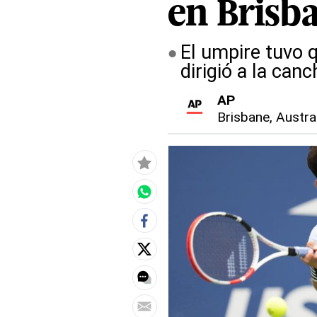
en Brisb
El umpire tuvo q
dirigió a la can
AP
Brisbane, Austra