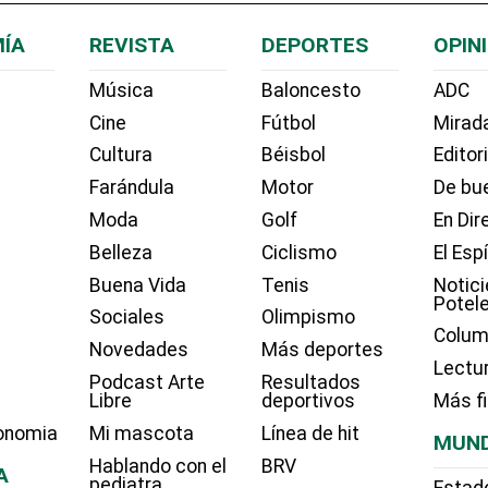
ÍA
REVISTA
DEPORTES
OPIN
Música
Baloncesto
ADC
Cine
Fútbol
Mirada
Cultura
Béisbol
Editor
Farándula
Motor
De bue
Moda
Golf
En Dir
Belleza
Ciclismo
El Esp
Buena Vida
Tenis
Notici
Potel
Sociales
Olimpismo
Colum
Novedades
Más deportes
Lectu
Podcast Arte
Resultados
Libre
deportivos
Más f
onomia
Mi mascota
Línea de hit
MUN
Hablando con el
BRV
A
pediatra
Estad