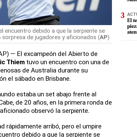
ACT
El t
piez
el encuentro debido a que la serpiente se
aten
la sorpresa de jugadores y aficionados (
AP
)
AP) — El excampeón del Abierto de
ic Thiem
tuvo un encuentro con una de
enosas de Australia durante su
ión el sábado en Brisbane.
undo estaba un set abajo frente al
abe, de 20 años, en la primera ronda de
aficionado observó la serpiente.
ad rápidamente arribó, pero el umpire
cuentro debido a que la serpiente se