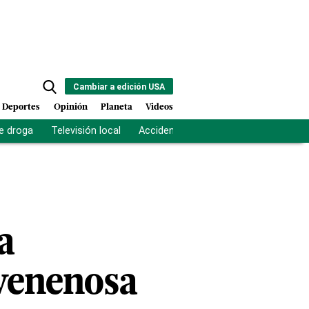
Cambiar a edición USA
Deportes
Opinión
Planeta
Videos
e droga
Televisión local
Accidente Los Ríos
Fuerza antipand
a
 venenosa