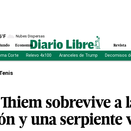
6
°F
Nubes Dispersas
undo
Economía
Revista
ema Corte
Relevo 4x100
Aranceles de Trump
Decomisos d
Tenis
Thiem sobrevive a l
ión y una serpiente