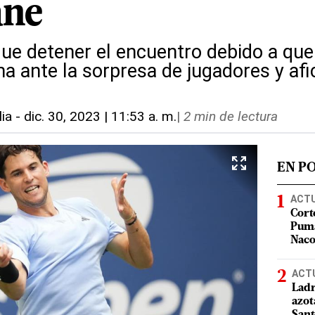
ane
ue detener el encuentro debido a que 
cha ante la sorpresa de jugadores y af
lia
-
dic. 30, 2023 | 11:53 a. m.
|
2 min de lectura
EN P
ACT
Cort
Puma
Nac
ACT
Ladr
azot
San