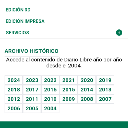
Ocenanía
Telecom.
Sociales
Tenis
El Espía
Historia
Revista
EDICIÓN RD
Caribe
Global y variable
Novedades
Olimpismo
Noticiero Poteleche
Martes de tecnología
Deportes
EDICIÓN IMPRESA
Resto del mundo
Economía personal
Podcast Arte Libre
Más deportes
Columnistas
Cambio climático
Opinión
SERVICIOS
Macroeconomía
Mi mascota
Resultados deportivos
Lecturas
Planeta
Efemérides
ARCHIVO HISTÓRICO
Hablando con el pediatra
Línea de hit
Más firmas
Hecho en casa
Cumpleaños
Accede al contenido de Diario Libre año por año
desde el 2004.
Diario de nutrición
BRV
Mundo gamer
RSS
Vida y familia
TBT Deportivo
Guía del dinero
Horóscopos
2024
2023
2022
2021
2020
2019
Eñe
2018
2017
2016
2015
2014
2013
Crucigramas
2012
2011
2010
2009
2008
2007
Celebrando la vida
2006
2005
2004
Sin complejos
En pocas palabras