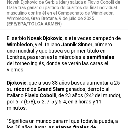
Novak Djokovic de Serbia (der.) saluda a Flavio Cobolli de
Italia tras ganar su partido de cuartos de final individual
masculino contra él en el Campeonato de Wimbledon,
Wimbledon, Gran Bretaña, 9 de julio de 2025.
(
EFE/EPA/TOLGA AKMEN
)
El serbio
Novak Djokovic
, siete veces campeón de
Wimbledon
, y el italiano
Jannik Sinner
, número
uno mundial y que busca su primer título en
Londres, pasaron este miércoles a
semifinales
del torneo inglés, donde se verán las caras el
viernes.
Djokovic
, que a sus 38 años busca aumentar a 25
su
récord
de
Grand Slam
ganados, derrotó al
italiano
Flavio Cobolli
, de 23 años (24º del mundo),
por 6-7 (6/8), 6-2, 7-5 y 6-4, en 3 horas y 11
minutos.
"Significa un mundo para mí que todavía pueda, a
los 38 años, jugar las
etapas finales
de