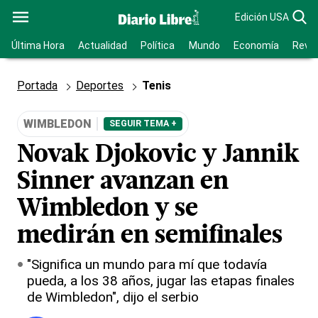
Edición USA
Última Hora
Actualidad
Política
Mundo
Economía
Revis
Portada
Deportes
Tenis
WIMBLEDON
SEGUIR TEMA +
Novak Djokovic y Jannik
Sinner avanzan en
Wimbledon y se
medirán en semifinales
"Significa un mundo para mí que todavía
pueda, a los 38 años, jugar las etapas finales
de Wimbledon", dijo el serbio