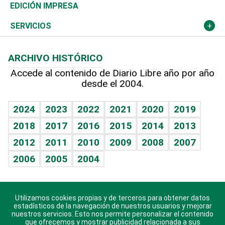
Caribe
Global y variable
Novedades
Olimpismo
Frente al Statu Quo
Despertando al gigante
Deportes
EDICIÓN IMPRESA
Resto del mundo
Economía personal
Podcast Arte Libre
Más deportes
El Espía
Cambio climático
Opinión
SERVICIOS
Macroeconomía
Mi mascota
Resultados deportivos
Noticiero Poteleche
Planeta
Efemérides
ARCHIVO HISTÓRICO
Hablando con el pediatra
Línea de hit
Columnistas
Hecho en casa
Cumpleaños
Accede al contenido de Diario Libre año por año
desde el 2004.
Diario de nutrición
Libreta deportiva
Lecturas
Mundo gamer
RSS
Vida y familia
BRV
Más firmas
Guía del dinero
Horóscopos
2024
2023
2022
2021
2020
2019
Eñe
TBT Deportivo
2018
2017
2016
2015
2014
2013
Juegos
2012
2011
2010
2009
2008
2007
Celebrando la vida
2006
2005
2004
Sin complejos
En pocas palabras
Utilizamos cookies propias y de terceros para obtener datos
Descarga nuestras aplicaciones para Android, iOS y
Escuchando al corazón
estadísticos de la navegación de nuestros usuarios y mejorar
sistema Huawei.
nuestros servicios. Esto nos permite personalizar el contenido
que ofrecemos y mostrar publicidad relacionada a sus
Economía Personal