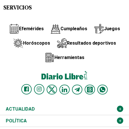
SERVICIOS
Efemérides
Cumpleaños
Juegos
Horóscopos
Resultados deportivos
Herramientas
ACTUALIDAD
Nacional
POLÍTICA